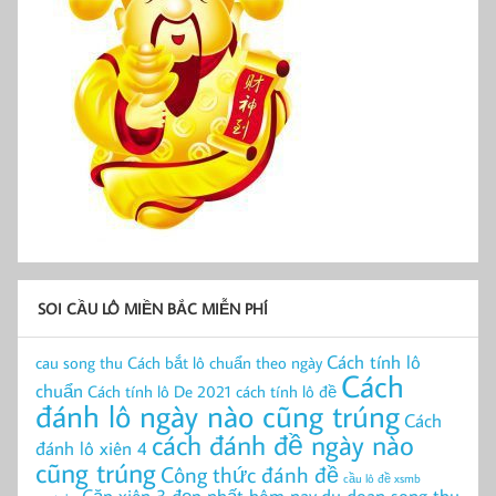
SOI CẦU LÔ MIỀN BẮC MIỄN PHÍ
Cách tính lô
cau song thu
Cách bắt lô chuẩn theo ngày
Cách
chuẩn
Cách tính lô De 2021
cách tính lô đề
đánh lô ngày nào cũng trúng
Cách
cách đánh đề ngày nào
đánh lô xiên 4
cũng trúng
Công thức đánh đề
cầu lô đề xsmb
Cặp xiên 3 đẹp nhất hôm nay
du doan song thu