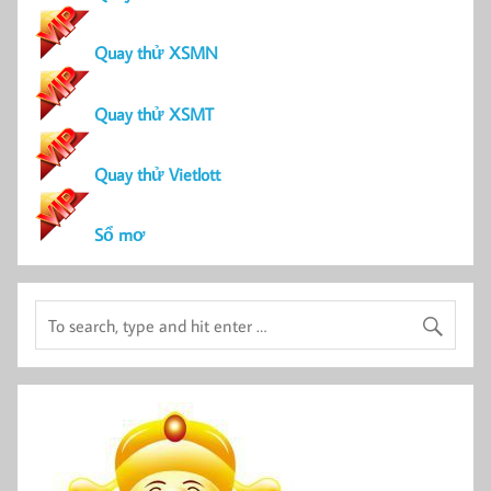
Quay thử XSMN
Quay thử XSMT
Quay thử Vietlott
Sổ mơ