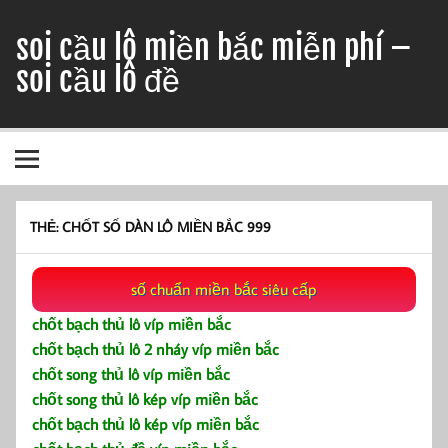
Skip
to
soi cầu lô miền bắc miễn phí –
content
soi cầu lô đề
soi cầu lô miền bắc miễn phí – soi cầu lô đề
THẺ:
CHỐT SỐ DÀN LÔ MIỀN BẮC 999
số chuẩn miền bắc siêu cấp
chốt bạch thủ lô víp miền bắc
chốt bạch thủ lô 2 nháy víp miền bắc
chốt song thủ lô víp miền bắc
chốt song thủ lô kép víp miền bắc
chốt bạch thủ lô kép víp miền bắc