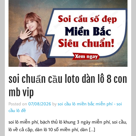
soi chuẩn cầu loto dàn lô 8 con
mb vip
Posted on
07/08/2026
by
soi cầu lô miền bắc miễn phí - soi
cầu lô đề
soi lô miễn phí, bạch thủ lô khung 3 ngày miễn phí, soi cầu,
lô về cả cặp, dàn lô 10 số miền phí, dàn […]