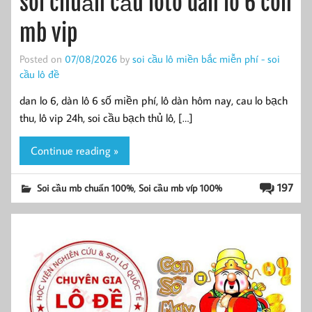
soi chuẩn cầu loto dàn lô 6 con
mb vip
Posted on
07/08/2026
by
soi cầu lô miền bắc miễn phí - soi
cầu lô đề
dan lo 6, dàn lô 6 số miền phí, lô dàn hôm nay, cau lo bạch
thu, lô vip 24h, soi cầu bạch thủ lô, […]
Continue reading »
,
197
Soi cầu mb chuẩn 100%
Soi cầu mb víp 100%