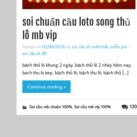
soi chuẩn cầu loto song thủ
lô mb vip
Posted on
02/06/2026
by
soi cầu lô miền bắc miễn phí -
soi cầu lô đề
bạch thủ lô khung 2 ngày, bạch thủ lô 2 nháy hôm nay,
bach thu lo kep, bạch thủ lô, bạch thu lô, bạch thủ […]
Continue reading »
,
120
Soi cầu mb chuẩn 100%
Soi cầu mb víp 100%