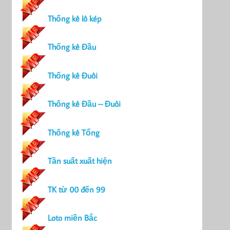
Thống kê lô kép
Thống kê Đầu
Thống kê Đuôi
Thống kê Đầu – Đuôi
Thống kê Tổng
Tần suất xuất hiện
TK từ 00 đến 99
Loto miền Bắc