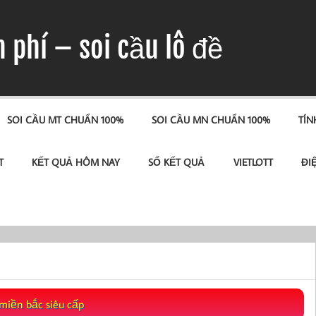
 phí – soi cầu lô đề
SOI CẦU MT CHUẨN 100%
SOI CẦU MN CHUẨN 100%
TÍN
T
KẾT QUẢ HÔM NAY
SỔ KẾT QUẢ
VIETLOTT
ĐI
miền bắc siêu cấp