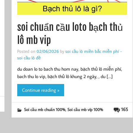
soi chuẩn cầu loto bạch thủ
lô mb vip
Posted on
02/06/2026
by
soi cầu lô miền bắc miễn phí -
soi cầu lô đề
du doan lo to bach thu hom nay, bạch thủ lô miễn phí,
bach thu lo vip, bạch thủ lô khung 2 ngày, , du […]
Continue reading »
,
165
Soi cầu mb chuẩn 100%
Soi cầu mb víp 100%