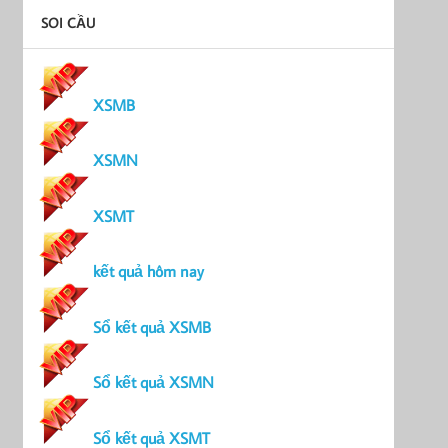
SOI CẦU
XSMB
XSMN
XSMT
kết quả hôm nay
Sổ kết quả XSMB
Sổ kết quả XSMN
Sổ kết quả XSMT