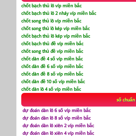
chốt bạch thủ lô víp miền bắc
chốt bạch thủ lô 2 nháy víp miền bắc
chốt song thủ lô víp miền bắc
chốt song thủ lô kép víp miền bắc
chốt bạch thủ lô kép víp miền bắc
chốt bạch thủ đề víp miền bắc
chốt song thủ đề víp miền bắc
chốt dàn đề 4 số víp miền bắc
chốt dàn đề 6 số víp miền bắc
chốt dàn đề 8 số víp miền bắc
chốt dàn đề 10 số víp miền bắc
chốt dàn lô 4 số víp miền bắc
số chuẩn 
dự đoán dàn lô 6 số víp miền bắc
dự đoán dàn lô 8 số víp miền bắc
dự đoán dàn lô xiên 2 víp miền bắc
dự đoán dàn lô xiên 4 víp miền bắc