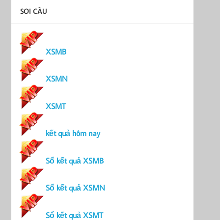
SOI CẦU
XSMB
XSMN
XSMT
kết quả hôm nay
Sổ kết quả XSMB
Sổ kết quả XSMN
Sổ kết quả XSMT