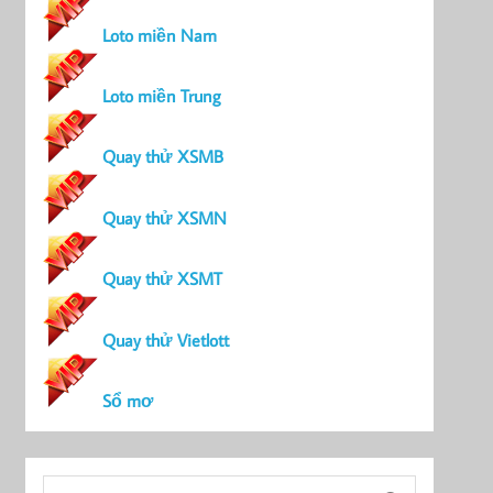
Loto miền Nam
Loto miền Trung
Quay thử XSMB
Quay thử XSMN
Quay thử XSMT
Quay thử Vietlott
Sổ mơ