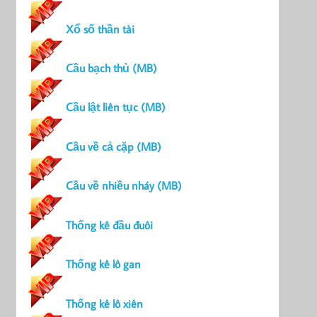
Xổ số thần tài
Cầu bạch thủ (MB)
Cầu lật liên tục (MB)
Cầu về cả cặp (MB)
Cầu về nhiều nháy (MB)
Thống kê đầu đuôi
Thống kê lô gan
Thống kê lô xiên