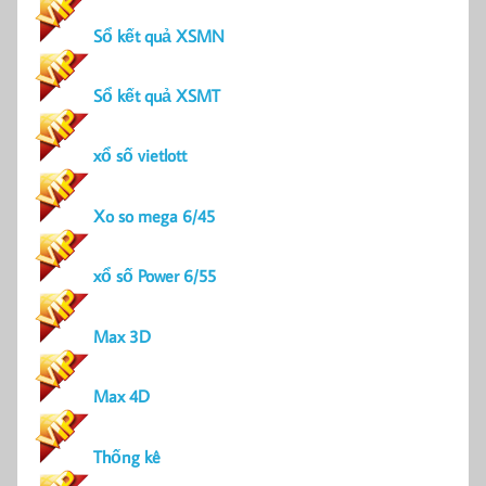
Sổ kết quả XSMN
Sổ kết quả XSMT
xổ số vietlott
Xo so mega 6/45
xổ số Power 6/55
Max 3D
Max 4D
Thống kê