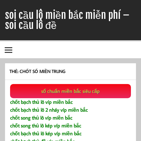
Skip
to
soi cầu lô miền bắc miễn phí –
content
soi cầu lô đề
soi cầu lô miền bắc miễn phí – soi cầu lô đề
THẺ:
CHỐT SỐ MIỀN TRUNG
số chuẩn miền bắc siêu cấp
chốt bạch thủ lô víp miền bắc
chốt bạch thủ lô 2 nháy víp miền bắc
chốt song thủ lô víp miền bắc
chốt song thủ lô kép víp miền bắc
chốt bạch thủ lô kép víp miền bắc