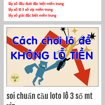
lấy số đầu đuôi đặc biệt miền trung
lấy số lô 3 số víp miền trung
lấy số giải đặc biệt miền trung
soi chuẩn cầu loto lô 3 số mt