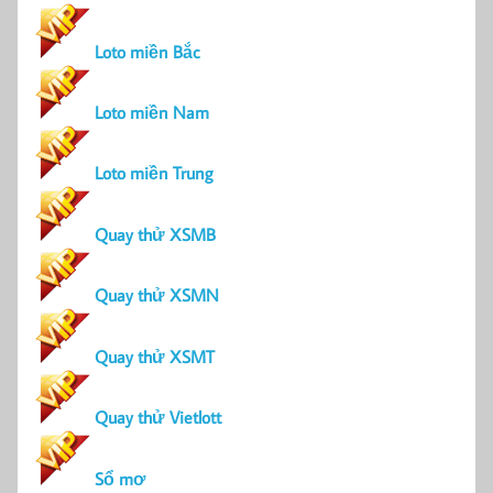
Loto miền Bắc
Loto miền Nam
Loto miền Trung
Quay thử XSMB
Quay thử XSMN
Quay thử XSMT
Quay thử Vietlott
Sổ mơ