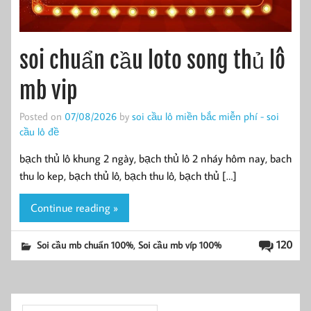
soi chuẩn cầu loto song thủ lô
mb vip
Posted on
07/08/2026
by
soi cầu lô miền bắc miễn phí - soi
cầu lô đề
bạch thủ lô khung 2 ngày, bạch thủ lô 2 nháy hôm nay, bach
thu lo kep, bạch thủ lô, bạch thu lô, bạch thủ […]
Continue reading »
,
120
Soi cầu mb chuẩn 100%
Soi cầu mb víp 100%