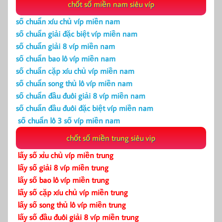
chốt số miền nam siêu víp
số chuẩn xíu chủ víp miền nam
số chuẩn giải đặc biệt víp miền nam
số chuẩn giải 8 víp miền nam
số chuẩn bao lô víp miền nam
số chuẩn cặp xíu chủ víp miền nam
số chuẩn song thủ lô víp miền nam
số chuẩn đầu đuôi giải 8 víp miền nam
số chuẩn đầu đuôi đặc biệt víp miền nam
số chuẩn lô 3 số víp miền nam
chốt số miền trung siêu vip
lấy số xỉu chủ víp miền trung
lấy số giải 8 víp miền trung
lấy số bao lô víp miền trung
lấy số cặp xíu chủ víp miền trung
lấy số song thủ lô víp miền trung
lấy số đầu đuôi giải 8 víp miền trung