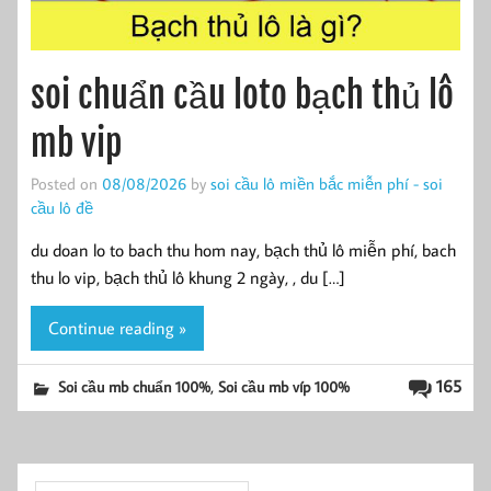
soi chuẩn cầu loto bạch thủ lô
mb vip
Posted on
08/08/2026
by
soi cầu lô miền bắc miễn phí - soi
cầu lô đề
du doan lo to bach thu hom nay, bạch thủ lô miễn phí, bach
thu lo vip, bạch thủ lô khung 2 ngày, , du […]
Continue reading »
,
165
Soi cầu mb chuẩn 100%
Soi cầu mb víp 100%