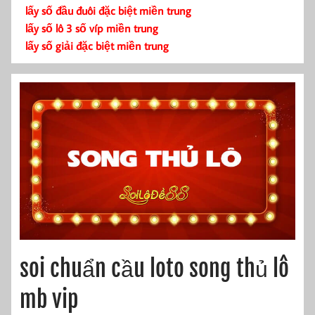
lấy số đầu đuôi đặc biệt miền trung
lấy số lô 3 số víp miền trung
lấy số giải đặc biệt miền trung
soi chuẩn cầu loto song thủ lô
mb vip