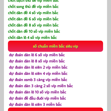
chốt bạch thủ đề víp miền bắc
chốt song thủ đề víp miền bắc
chốt dàn đề 4 số víp miền bắc
chốt dàn đề 6 số víp miền bắc
chốt dàn đề 8 số víp miền bắc
chốt dàn đề 10 số víp miền bắc
chốt dàn lô 4 số víp miền bắc
số chuẩn miền bắc siêu vip
dự đoán dàn lô 6 số víp miền bắc
dự đoán dàn lô 8 số víp miền bắc
dự đoán dàn lô xiên 2 víp miền bắc
dự đoán dàn lô xiên 4 víp miền bắc
dự đoán xsmb 3 càng víp miền bắc
dự đoán dàn 3 càng 2 số víp miền bắc
dự đoán dàn lô 10 số víp miền bắc
dự đoán đề đầu đuôi víp miền bắc
dự đoán dàn lô xiên 3 miền bắc