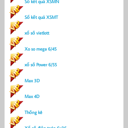
Sổ kết quả XSMN
Sổ kết quả XSMT
xổ số vietlott
Xo so mega 6/45
xổ số Power 6/55
Max 3D
Max 4D
Thống kê