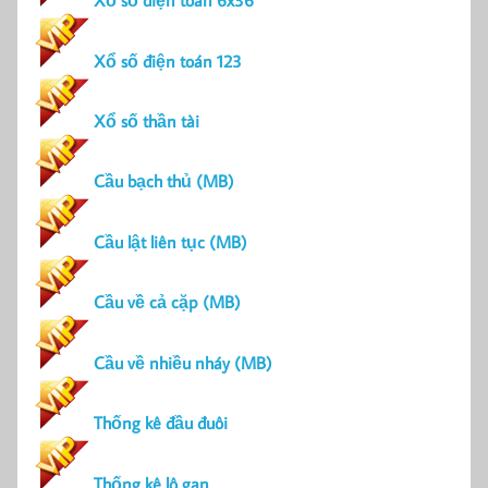
Xổ số điện toán 6x36
Xổ số điện toán 123
Xổ số thần tài
Cầu bạch thủ (MB)
Cầu lật liên tục (MB)
Cầu về cả cặp (MB)
Cầu về nhiều nháy (MB)
Thống kê đầu đuôi
Thống kê lô gan