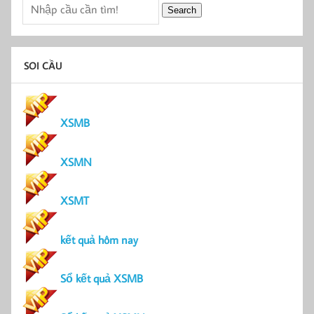
Search
SOI CẦU
XSMB
XSMN
XSMT
kết quả hôm nay
Sổ kết quả XSMB