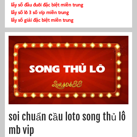
lấy số đầu đuôi đặc biệt miền trung
lấy số lô 3 số víp miền trung
lấy số giải đặc biệt miền trung
soi chuẩn cầu loto song thủ lô
mb vip