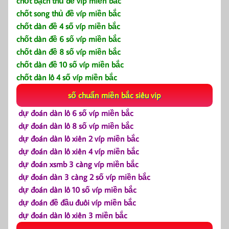
chốt bạch thủ đề víp miền bắc
chốt song thủ đề víp miền bắc
chốt dàn đề 4 số víp miền bắc
chốt dàn đề 6 số víp miền bắc
chốt dàn đề 8 số víp miền bắc
chốt dàn đề 10 số víp miền bắc
chốt dàn lô 4 số víp miền bắc
số chuẩn miền bắc siêu vip
dự đoán dàn lô 6 số víp miền bắc
dự đoán dàn lô 8 số víp miền bắc
dự đoán dàn lô xiên 2 víp miền bắc
dự đoán dàn lô xiên 4 víp miền bắc
dự đoán xsmb 3 càng víp miền bắc
dự đoán dàn 3 càng 2 số víp miền bắc
dự đoán dàn lô 10 số víp miền bắc
dự đoán đề đầu đuôi víp miền bắc
dự đoán dàn lô xiên 3 miền bắc