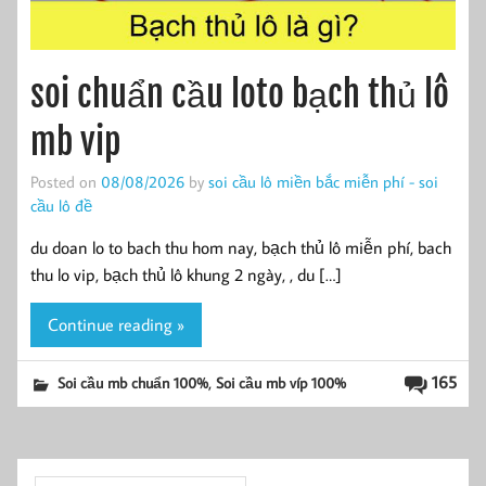
soi chuẩn cầu loto bạch thủ lô
mb vip
Posted on
08/08/2026
by
soi cầu lô miền bắc miễn phí - soi
cầu lô đề
du doan lo to bach thu hom nay, bạch thủ lô miễn phí, bach
thu lo vip, bạch thủ lô khung 2 ngày, , du […]
Continue reading »
,
165
Soi cầu mb chuẩn 100%
Soi cầu mb víp 100%