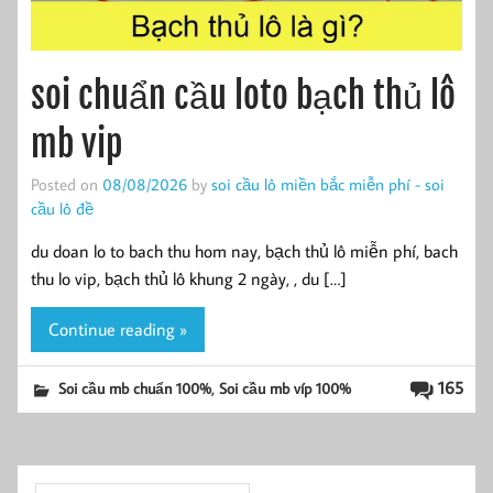
soi chuẩn cầu loto bạch thủ lô
mb vip
Posted on
08/08/2026
by
soi cầu lô miền bắc miễn phí - soi
cầu lô đề
du doan lo to bach thu hom nay, bạch thủ lô miễn phí, bach
thu lo vip, bạch thủ lô khung 2 ngày, , du […]
Continue reading »
,
165
Soi cầu mb chuẩn 100%
Soi cầu mb víp 100%