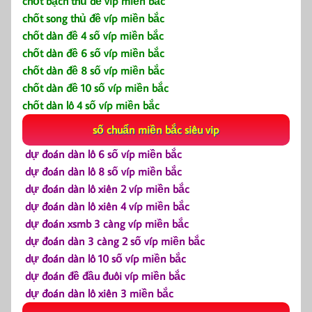
chốt bạch thủ đề víp miền bắc
chốt song thủ đề víp miền bắc
chốt dàn đề 4 số víp miền bắc
chốt dàn đề 6 số víp miền bắc
chốt dàn đề 8 số víp miền bắc
chốt dàn đề 10 số víp miền bắc
chốt dàn lô 4 số víp miền bắc
số chuẩn miền bắc siêu vip
dự đoán dàn lô 6 số víp miền bắc
dự đoán dàn lô 8 số víp miền bắc
dự đoán dàn lô xiên 2 víp miền bắc
dự đoán dàn lô xiên 4 víp miền bắc
dự đoán xsmb 3 càng víp miền bắc
dự đoán dàn 3 càng 2 số víp miền bắc
dự đoán dàn lô 10 số víp miền bắc
dự đoán đề đầu đuôi víp miền bắc
dự đoán dàn lô xiên 3 miền bắc