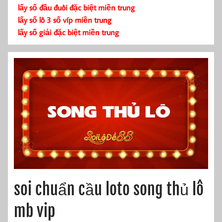
lấy số đầu đuôi đặc biệt miền trung
lấy số lô 3 số víp miền trung
lấy số giải đặc biệt miền trung
soi chuẩn cầu loto song thủ lô
mb vip