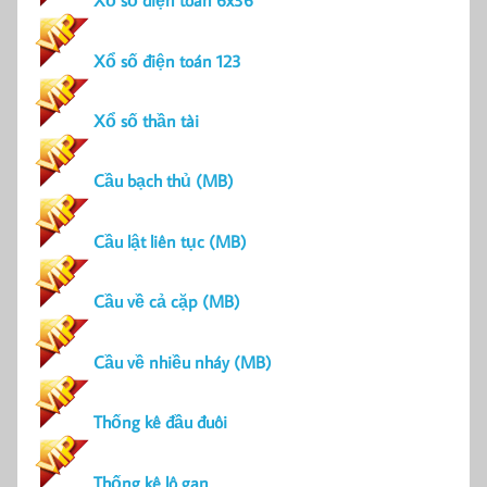
Xổ số điện toán 6x36
Xổ số điện toán 123
Xổ số thần tài
Cầu bạch thủ (MB)
Cầu lật liên tục (MB)
Cầu về cả cặp (MB)
Cầu về nhiều nháy (MB)
Thống kê đầu đuôi
Thống kê lô gan