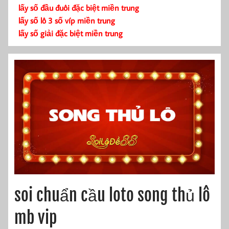
lấy số đầu đuôi đặc biệt miền trung
lấy số lô 3 số víp miền trung
lấy số giải đặc biệt miền trung
soi chuẩn cầu loto song thủ lô
mb vip