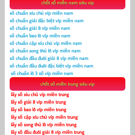
chốt số miền nam siêu víp
số chuẩn xíu chủ víp miền nam
số chuẩn giải đặc biệt víp miền nam
số chuẩn giải 8 víp miền nam
số chuẩn bao lô víp miền nam
số chuẩn cặp xíu chủ víp miền nam
số chuẩn song thủ lô víp miền nam
số chuẩn đầu đuôi giải 8 víp miền nam
số chuẩn đầu đuôi đặc biệt víp miền nam
số chuẩn lô 3 số víp miền nam
chốt số miền trung siêu vip
lấy số xỉu chủ víp miền trung
lấy số giải 8 víp miền trung
lấy số bao lô víp miền trung
lấy số cặp xíu chủ víp miền trung
lấy số song thủ lô víp miền trung
lấy số đầu đuôi giải 8 víp miền trung