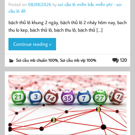
Posted on
08/08/2026
by
soi cầu lô miền bắc miễn phí - soi
cầu lô đề
bạch thủ lô khung 2 ngày, bạch thủ lô 2 nháy hôm nay, bach
thu lo kep, bạch thủ lô, bạch thu lô, bạch thủ […]
Continue reading »
,
120
Soi cầu mb chuẩn 100%
Soi cầu mb víp 100%