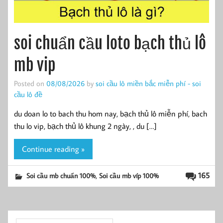
soi chuẩn cầu loto bạch thủ lô
mb vip
Posted on
08/08/2026
by
soi cầu lô miền bắc miễn phí - soi
cầu lô đề
du doan lo to bach thu hom nay, bạch thủ lô miễn phí, bach
thu lo vip, bạch thủ lô khung 2 ngày, , du […]
Continue reading »
,
165
Soi cầu mb chuẩn 100%
Soi cầu mb víp 100%