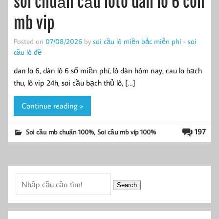
soi chuẩn cầu loto dàn lô 6 con
mb vip
Posted on
07/08/2026
by
soi cầu lô miền bắc miễn phí - soi
cầu lô đề
dan lo 6, dàn lô 6 số miền phí, lô dàn hôm nay, cau lo bạch
thu, lô vip 24h, soi cầu bạch thủ lô, […]
Continue reading »
,
197
Soi cầu mb chuẩn 100%
Soi cầu mb víp 100%
Search