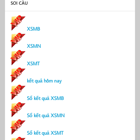
SOI CẦU
XSMB
XSMN
XSMT
kết quả hôm nay
Sổ kết quả XSMB
Sổ kết quả XSMN
Sổ kết quả XSMT