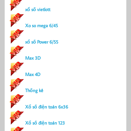
xổ số vietlott
Xo so mega 6/45
xổ số Power 6/55
Max 3D
Max 4D
Thống kê
Xổ số điện toán 6x36
Xổ số điện toán 123