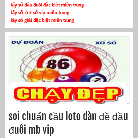
lấy số đầu đuôi đặc biệt miền trung
lấy số lô 3 số víp miền trung
lấy số giải đặc biệt miền trung
soi chuẩn cầu loto dàn đề đầu
đuôi mb vip