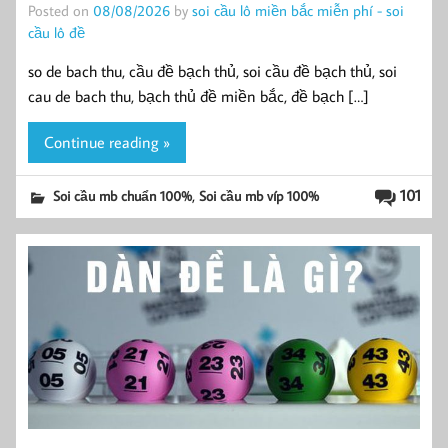
Posted on
08/08/2026
by
soi cầu lô miền bắc miễn phí - soi
cầu lô đề
so de bach thu, cầu đề bạch thủ, soi cầu đề bạch thủ, soi
cau de bach thu, bạch thủ đề miền bắc, đề bạch […]
Continue reading »
,
101
Soi cầu mb chuẩn 100%
Soi cầu mb víp 100%