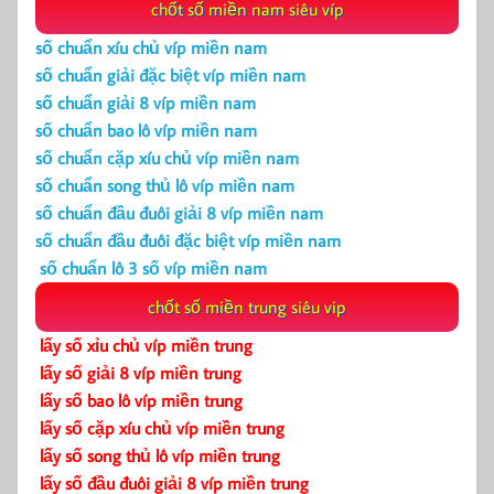
chốt số miền nam siêu víp
số chuẩn xíu chủ víp miền nam
số chuẩn giải đặc biệt víp miền nam
số chuẩn giải 8 víp miền nam
số chuẩn bao lô víp miền nam
số chuẩn cặp xíu chủ víp miền nam
số chuẩn song thủ lô víp miền nam
số chuẩn đầu đuôi giải 8 víp miền nam
số chuẩn đầu đuôi đặc biệt víp miền nam
số chuẩn lô 3 số víp miền nam
chốt số miền trung siêu vip
lấy số xỉu chủ víp miền trung
lấy số giải 8 víp miền trung
lấy số bao lô víp miền trung
lấy số cặp xíu chủ víp miền trung
lấy số song thủ lô víp miền trung
lấy số đầu đuôi giải 8 víp miền trung