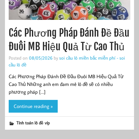
Các Phương Pháp Đánh Đề Đầu
Đuôi MB Hiệu Quả Từ Cao Thủ
Posted on
08/05/2026
by
soi cầu lô miền bắc miễn phí - soi
cầu lô đề
Các Phương Pháp Đánh Đề Đầu Đuôi MB Hiệu Quả Từ
Cao Thủ Những anh em đam mê lô đề sẽ có nhiều
phương pháp […]
Continue reading »
Tính toán lô đề víp