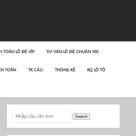
H TOÁN LÔ ĐỀ VÍP
TƯ VẤN LÔ ĐỀ CHUẨN 100
ỆN TOÁN
TK CẦU
THỐNG KÊ
KQ LÔ TÔ
Search