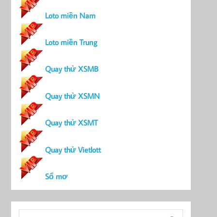
Loto miền Nam
Loto miền Trung
Quay thử XSMB
Quay thử XSMN
Quay thử XSMT
Quay thử Vietlott
Sổ mơ