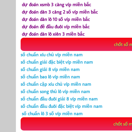
dự đoán xsmb 3 càng víp miền bắc
dự đoán dàn 3 càng 2 số víp miền bắc
dự đoán dàn lô 10 số víp miền bắc
dự đoán đề đầu đuôi víp miền bắc
dự đoán dàn lô xiên 3 miền bắc
chốt số 
số chuẩn xíu chủ víp miền nam
số chuẩn giải đặc biệt víp miền nam
số chuẩn giải 8 víp miền nam
số chuẩn bao lô víp miền nam
số chuẩn cặp xíu chủ víp miền nam
số chuẩn song thủ lô víp miền nam
số chuẩn đầu đuôi giải 8 víp miền nam
số chuẩn đầu đuôi đặc biệt víp miền nam
số chuẩn lô 3 số víp miền nam
chốt số m