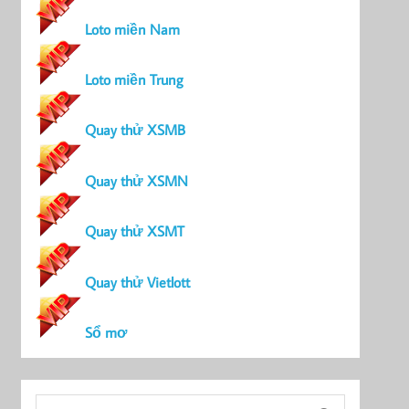
Loto miền Nam
Loto miền Trung
Quay thử XSMB
Quay thử XSMN
Quay thử XSMT
Quay thử Vietlott
Sổ mơ