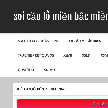
Skip
to
content
soi cầu lô miền bắc miễn
soi cầu lô miền bắc miễn phí – soi cầu lô đề
SOI CẦU MB CHUẨN 100%
SOI CẦU MB VÍP 100%
TRỰC TIẾP KẾT QUẢ XS
XSMB
XSMN
XSM
QUAY THỬ
SỔ MƠ
THẺ:
DÀN LÔ XIÊN 2 CHIỀU NAY
số chuẩn 