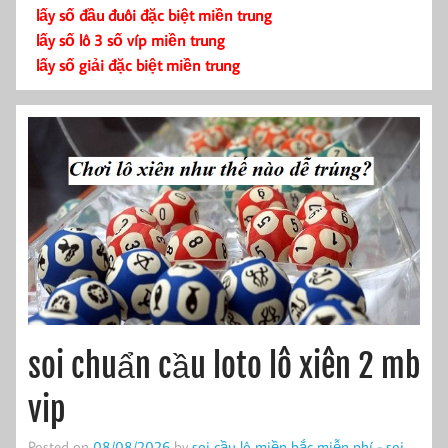
lấy số đầu đuôi đặc biệt miền trung
lấy số lô 3 số víp miền trung
lấy số giải đặc biệt miền trung
soi chuẩn cầu loto lô xiên 2 mb
vip
Posted on
08/08/2026
by
soi cầu lô miền bắc miễn phí - soi