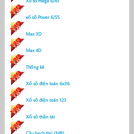
Xo so mega 6/45
xổ số Power 6/55
Max 3D
Max 4D
Thống kê
Xổ số điện toán 6x36
Xổ số điện toán 123
Xổ số thần tài
Cầu bạch thủ (MB)