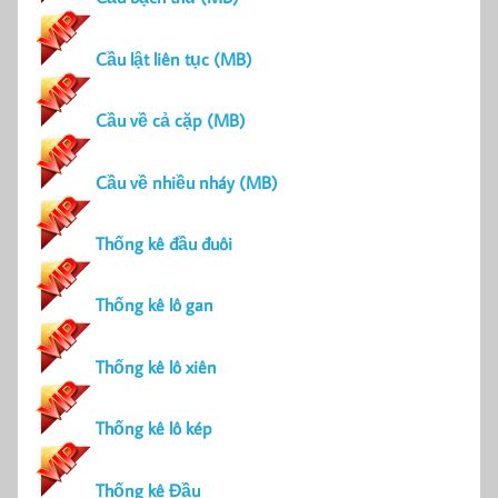
Cầu lật liên tục (MB)
Cầu về cả cặp (MB)
Cầu về nhiều nháy (MB)
Thống kê đầu đuôi
Thống kê lô gan
Thống kê lô xiên
Thống kê lô kép
Thống kê Đầu