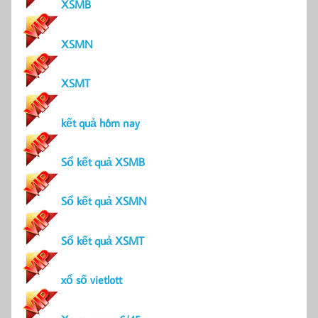
XSMB
XSMN
XSMT
kết quả hôm nay
Sổ kết quả XSMB
Sổ kết quả XSMN
Sổ kết quả XSMT
xổ số vietlott