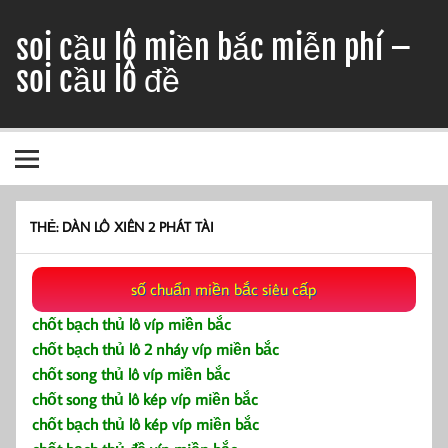
Skip
to
soi cầu lô miền bắc miễn phí –
content
soi cầu lô đề
soi cầu lô miền bắc miễn phí – soi cầu lô đề
THẺ:
DÀN LÔ XIÊN 2 PHÁT TÀI
số chuẩn miền bắc siêu cấp
chốt bạch thủ lô víp miền bắc
chốt bạch thủ lô 2 nháy víp miền bắc
chốt song thủ lô víp miền bắc
chốt song thủ lô kép víp miền bắc
chốt bạch thủ lô kép víp miền bắc