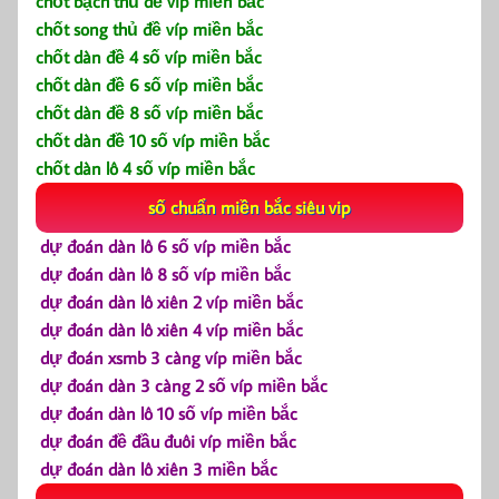
chốt bạch thủ đề víp miền bắc
chốt song thủ đề víp miền bắc
chốt dàn đề 4 số víp miền bắc
chốt dàn đề 6 số víp miền bắc
chốt dàn đề 8 số víp miền bắc
chốt dàn đề 10 số víp miền bắc
chốt dàn lô 4 số víp miền bắc
số chuẩn miền bắc siêu vip
dự đoán dàn lô 6 số víp miền bắc
dự đoán dàn lô 8 số víp miền bắc
dự đoán dàn lô xiên 2 víp miền bắc
dự đoán dàn lô xiên 4 víp miền bắc
dự đoán xsmb 3 càng víp miền bắc
dự đoán dàn 3 càng 2 số víp miền bắc
dự đoán dàn lô 10 số víp miền bắc
dự đoán đề đầu đuôi víp miền bắc
dự đoán dàn lô xiên 3 miền bắc