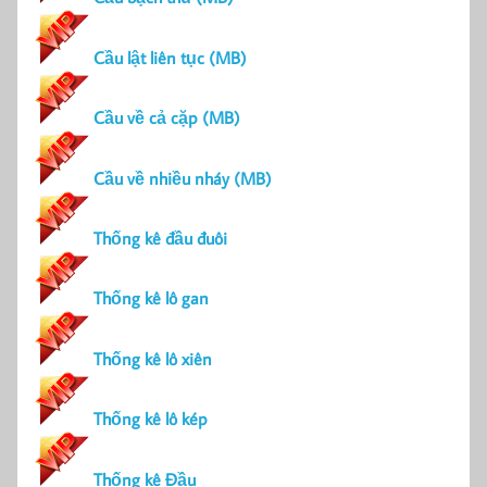
Cầu lật liên tục (MB)
Cầu về cả cặp (MB)
Cầu về nhiều nháy (MB)
Thống kê đầu đuôi
Thống kê lô gan
Thống kê lô xiên
Thống kê lô kép
Thống kê Đầu