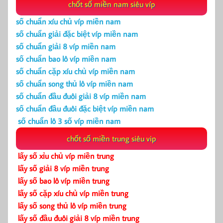
chốt số miền nam siêu víp
số chuẩn xíu chủ víp miền nam
số chuẩn giải đặc biệt víp miền nam
số chuẩn giải 8 víp miền nam
số chuẩn bao lô víp miền nam
số chuẩn cặp xíu chủ víp miền nam
số chuẩn song thủ lô víp miền nam
số chuẩn đầu đuôi giải 8 víp miền nam
số chuẩn đầu đuôi đặc biệt víp miền nam
số chuẩn lô 3 số víp miền nam
chốt số miền trung siêu vip
lấy số xỉu chủ víp miền trung
lấy số giải 8 víp miền trung
lấy số bao lô víp miền trung
lấy số cặp xíu chủ víp miền trung
lấy số song thủ lô víp miền trung
lấy số đầu đuôi giải 8 víp miền trung