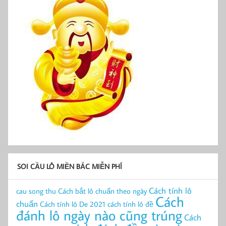
SOI CẦU LÔ MIỀN BẮC MIỄN PHÍ
Cách tính lô
cau song thu
Cách bắt lô chuẩn theo ngày
Cách
chuẩn
Cách tính lô De 2021
cách tính lô đề
đánh lô ngày nào cũng trúng
Cách