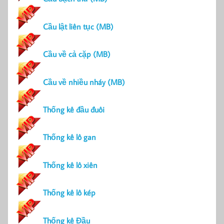
Cầu lật liên tục (MB)
Cầu về cả cặp (MB)
Cầu về nhiều nháy (MB)
Thống kê đầu đuôi
Thống kê lô gan
Thống kê lô xiên
Thống kê lô kép
Thống kê Đầu