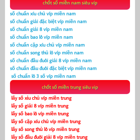
chốt số miền nam siêu víp
số chuẩn xíu chủ víp miền nam
số chuẩn giải đặc biệt víp miền nam
số chuẩn giải 8 víp miền nam
số chuẩn bao lô víp miền nam
số chuẩn cặp xíu chủ víp miền nam
số chuẩn song thủ lô víp miền nam
số chuẩn đầu đuôi giải 8 víp miền nam
số chuẩn đầu đuôi đặc biệt víp miền nam
số chuẩn lô 3 số víp miền nam
chốt số miền trung siêu vip
lấy số xỉu chủ víp miền trung
lấy số giải 8 víp miền trung
lấy số bao lô víp miền trung
lấy số cặp xíu chủ víp miền trung
lấy số song thủ lô víp miền trung
lấy số đầu đuôi giải 8 víp miền trung