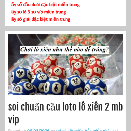
lấy số đầu đuôi đặc biệt miền trung
lấy số lô 3 số víp miền trung
lấy số giải đặc biệt miền trung
soi chuẩn cầu loto lô xiên 2 mb
vip
Posted on
06/08/2026
by
soi cầu lô miền bắc miễn phí - soi