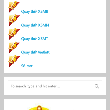
Quay thử XSMB
Quay thử XSMN
Quay thử XSMT
Quay thử Vietlott
Sổ mơ