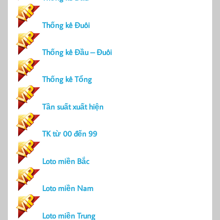
Thống kê Đuôi
Thống kê Đầu – Đuôi
Thống kê Tổng
Tần suất xuất hiện
TK từ 00 đến 99
Loto miền Bắc
Loto miền Nam
Loto miền Trung