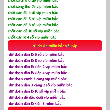
chốt bạch thủ đề víp miền bắc
chốt song thủ đề víp miền bắc
chốt dàn đề 4 số víp miền bắc
chốt dàn đề 6 số víp miền bắc
chốt dàn đề 8 số víp miền bắc
chốt dàn đề 10 số víp miền bắc
chốt dàn lô 4 số víp miền bắc
số chuẩn miền bắc siêu vip
dự đoán dàn lô 6 số víp miền bắc
dự đoán dàn lô 8 số víp miền bắc
dự đoán dàn lô xiên 2 víp miền bắc
dự đoán dàn lô xiên 4 víp miền bắc
dự đoán xsmb 3 càng víp miền bắc
dự đoán dàn 3 càng 2 số víp miền bắc
dự đoán dàn lô 10 số víp miền bắc
dự đoán đề đầu đuôi víp miền bắc
dự đoán dàn lô xiên 3 miền bắc