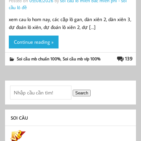
Posted on
09/08/2026
by
soi cầu lô miền bắc miễn phí - soi
cầu lô đề
xem cau lo hom nay, các cặp lô gan, dàn xiên 2, dàn xiên 3,
dự đoán lô xiên, dự đoán lô xiên 2, dự […]
Continue reading »
,
139
Soi cầu mb chuẩn 100%
Soi cầu mb víp 100%
Search
SOI CẦU