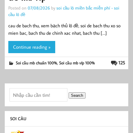
Posted on
07/08/2026
by
soi cầu lô miền bắc miễn phí - soi
cầu lô đề
cau de bach thu, xem bạch thủ lô đề, soi de bach thu xo so
mien bac, bach thu de chinh xac nhat, bach thu […]
Continue reading »
,
125
Soi cầu mb chuẩn 100%
Soi cầu mb víp 100%
Search
SOI CẦU