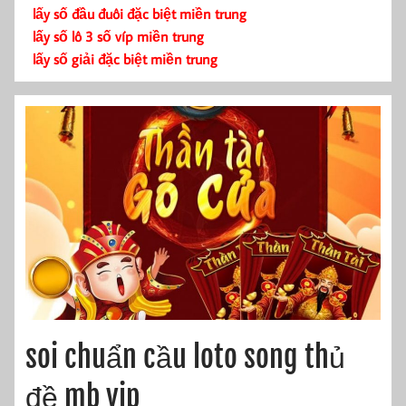
lấy số đầu đuôi đặc biệt miền trung
lấy số lô 3 số víp miền trung
lấy số giải đặc biệt miền trung
soi chuẩn cầu loto song thủ
đề mb vip