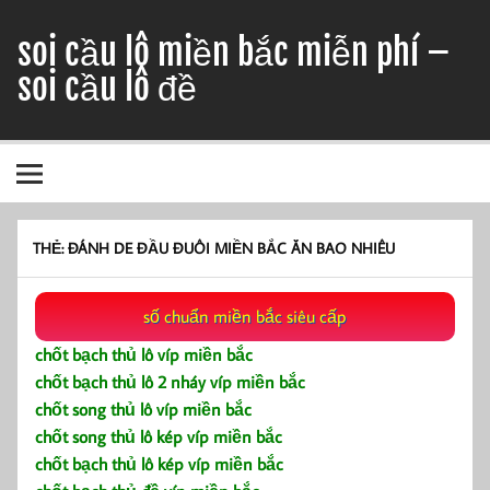
Skip
to
soi cầu lô miền bắc miễn phí –
content
soi cầu lô đề
soi cầu lô miền bắc miễn phí – soi cầu lô đề
THẺ:
ĐÁNH DE ĐẦU ĐUÔI MIỀN BẮC ĂN BAO NHIÊU
số chuẩn miền bắc siêu cấp
chốt bạch thủ lô víp miền bắc
chốt bạch thủ lô 2 nháy víp miền bắc
chốt song thủ lô víp miền bắc
chốt song thủ lô kép víp miền bắc
chốt bạch thủ lô kép víp miền bắc