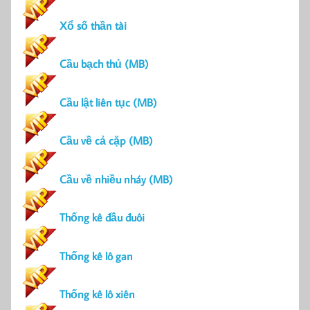
Xổ số thần tài
Cầu bạch thủ (MB)
Cầu lật liên tục (MB)
Cầu về cả cặp (MB)
Cầu về nhiều nháy (MB)
Thống kê đầu đuôi
Thống kê lô gan
Thống kê lô xiên