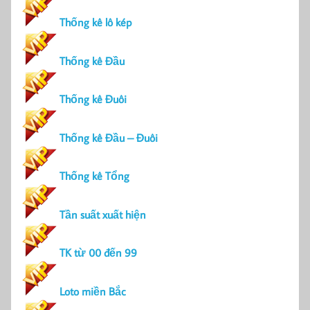
Thống kê lô kép
Thống kê Đầu
Thống kê Đuôi
Thống kê Đầu – Đuôi
Thống kê Tổng
Tần suất xuất hiện
TK từ 00 đến 99
Loto miền Bắc