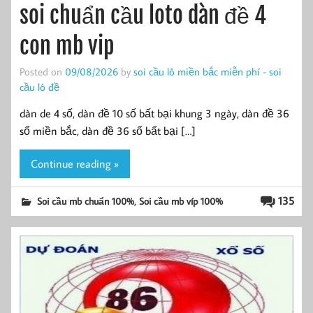
soi chuẩn cầu loto dàn đề 4
con mb vip
Posted on
09/08/2026
by
soi cầu lô miền bắc miễn phí - soi
cầu lô đề
dàn de 4 số, dàn đề 10 số bất bại khung 3 ngày, dàn đề 36
số miền bắc, dàn đề 36 số bất bại […]
Continue reading »
,
135
Soi cầu mb chuẩn 100%
Soi cầu mb víp 100%