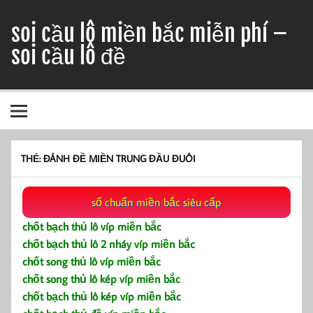
Skip
to
soi cầu lô miền bắc miễn phí –
content
soi cầu lô đề
soi cầu lô miền bắc miễn phí – soi cầu lô đề
THẺ:
ĐÁNH ĐỀ MIỀN TRUNG ĐẦU ĐUÔI
số chuẩn miền bắc siêu cấp
chốt bạch thủ lô víp miền bắc
chốt bạch thủ lô 2 nháy víp miền bắc
chốt song thủ lô víp miền bắc
chốt song thủ lô kép víp miền bắc
chốt bạch thủ lô kép víp miền bắc