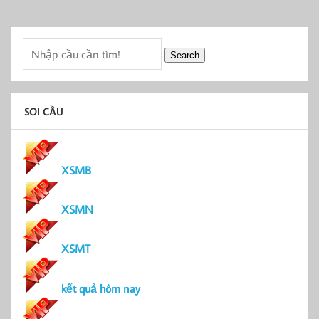
Search
SOI CẦU
XSMB
XSMN
XSMT
kết quả hôm nay