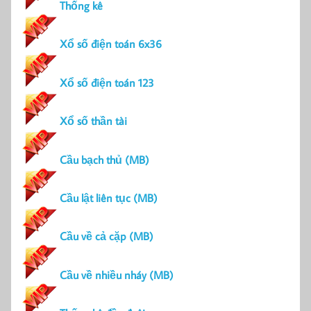
Thống kê
Xổ số điện toán 6x36
Xổ số điện toán 123
Xổ số thần tài
Cầu bạch thủ (MB)
Cầu lật liên tục (MB)
Cầu về cả cặp (MB)
Cầu về nhiều nháy (MB)