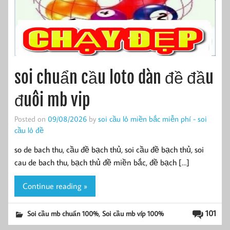
soi chuẩn cầu loto dàn đề đầu
đuôi mb vip
Posted on
09/08/2026
by
soi cầu lô miền bắc miễn phí - soi
cầu lô đề
so de bach thu, cầu đề bạch thủ, soi cầu đề bạch thủ, soi
cau de bach thu, bạch thủ đề miền bắc, đề bạch […]
Continue reading »
,
101
Soi cầu mb chuẩn 100%
Soi cầu mb víp 100%