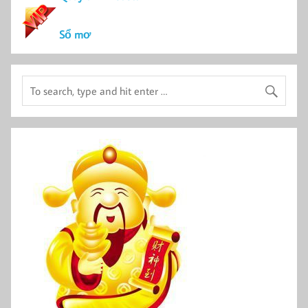
Sổ mơ