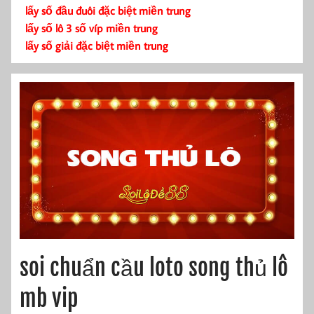
lấy số đầu đuôi đặc biệt miền trung
lấy số lô 3 số víp miền trung
lấy số giải đặc biệt miền trung
soi chuẩn cầu loto song thủ lô
mb vip