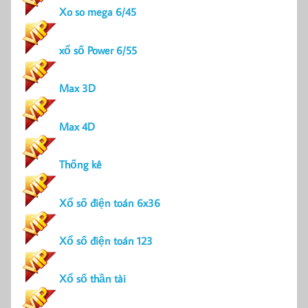
Xo so mega 6/45
xổ số Power 6/55
Max 3D
Max 4D
Thống kê
Xổ số điện toán 6x36
Xổ số điện toán 123
Xổ số thần tài