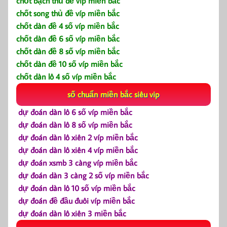
chốt bạch thủ đề víp miền bắc
chốt song thủ đề víp miền bắc
chốt dàn đề 4 số víp miền bắc
chốt dàn đề 6 số víp miền bắc
chốt dàn đề 8 số víp miền bắc
chốt dàn đề 10 số víp miền bắc
chốt dàn lô 4 số víp miền bắc
số chuẩn miền bắc siêu vip
dự đoán dàn lô 6 số víp miền bắc
dự đoán dàn lô 8 số víp miền bắc
dự đoán dàn lô xiên 2 víp miền bắc
dự đoán dàn lô xiên 4 víp miền bắc
dự đoán xsmb 3 càng víp miền bắc
dự đoán dàn 3 càng 2 số víp miền bắc
dự đoán dàn lô 10 số víp miền bắc
dự đoán đề đầu đuôi víp miền bắc
dự đoán dàn lô xiên 3 miền bắc