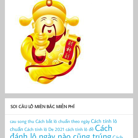
SOI CẦU LÔ MIỀN BẮC MIỄN PHÍ
Cách tính lô
cau song thu
Cách bắt lô chuẩn theo ngày
Cách
chuẩn
Cách tính lô De 2021
cách tính lô đề
đánh lô ngày nào cũng trúng
Cách