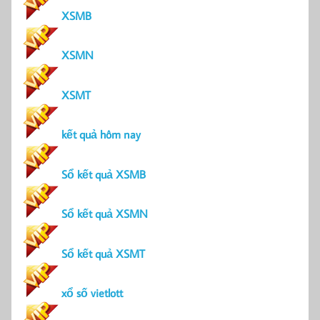
XSMB
XSMN
XSMT
kết quả hôm nay
Sổ kết quả XSMB
Sổ kết quả XSMN
Sổ kết quả XSMT
xổ số vietlott