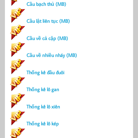
Cầu bạch thủ (MB)
Cầu lật liên tục (MB)
Cầu về cả cặp (MB)
Cầu về nhiều nháy (MB)
Thống kê đầu đuôi
Thống kê lô gan
Thống kê lô xiên
Thống kê lô kép