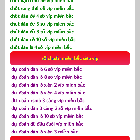
chốt bạch thủ đề víp miền bắc
chốt song thủ đề víp miền bắc
chốt dàn đề 4 số víp miền bắc
chốt dàn đề 6 số víp miền bắc
chốt dàn đề 8 số víp miền bắc
chốt dàn đề 10 số víp miền bắc
chốt dàn lô 4 số víp miền bắc
số chuẩn miền bắc siêu vip
dự đoán dàn lô 6 số víp miền bắc
dự đoán dàn lô 8 số víp miền bắc
dự đoán dàn lô xiên 2 víp miền bắc
dự đoán dàn lô xiên 4 víp miền bắc
dự đoán xsmb 3 càng víp miền bắc
dự đoán dàn 3 càng 2 số víp miền bắc
dự đoán dàn lô 10 số víp miền bắc
dự đoán đề đầu đuôi víp miền bắc
dự đoán dàn lô xiên 3 miền bắc