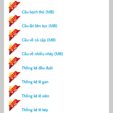
Cầu bạch thủ (MB)
Cầu lật liên tục (MB)
Cầu về cả cặp (MB)
Cầu về nhiều nháy (MB)
Thống kê đầu đuôi
Thống kê lô gan
Thống kê lô xiên
Thống kê lô kép