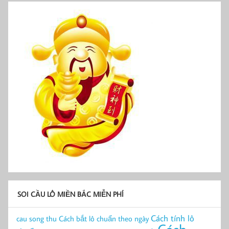
SOI CẦU LÔ MIỀN BẮC MIỄN PHÍ
Cách tính lô
cau song thu
Cách bắt lô chuẩn theo ngày