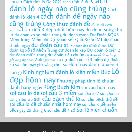
Cách
chuẩn
Cách tính lô De 2021
cách tính lô đề
đánh lô ngày nào cũng trúng
Cách
cách đánh đề ngày nào
đánh lô xiên 4
cũng trúng
Công thức đánh đề
cầu lô đề xsmb
Cặp xiên 3 đẹp nhất hôm nay
du doan song thu
youtube
lo
du doan xo so mien trung
du doan xsmb
Dự Đoán KQXS
Miền Trung Miễn phí
Dự Đoán Kết Quả Xổ Số MT
dự đoán
dự đoán cầu stl
chuẩn ngay
Dự
dự đoán dàn đề xổ số 204
đoán kq xổ số Miền Trung
dự đoán lô kép
Dự đoán lô xiên 2
dự đoán miền trung
dự đoán siêu chuẩn
dự đoán số đề miễn phí
dự đoán xổ số 3 miền
dự đoán
giờ vàng
dự đoán số đề ngày mai 004
Hôm nay đánh lô xiên 3
xổ số hôm nay
giờ vàng chốt số
Lô
Kinh nghiệm đánh lô xiên miền Bắc
con gì
đẹp hôm nay
Phương pháp tính lô chuẩn
Rồng Bạch Kim
đánh hàng ngày
soi cau hom nay
soi cau lo de
soi cầu 3 miền
Soi cầu 247
soi cầu ba
soi cầu bạch thủ lô
càng siêu víp
soi cầu bạch thủ đề
soi cầu lô đề chuẩn nhất hôm nay
soi cầu lô đề miền
Soi lô xiên chuẩn
bắc ngày 29 tháng 6
soi cầu đề 4 số