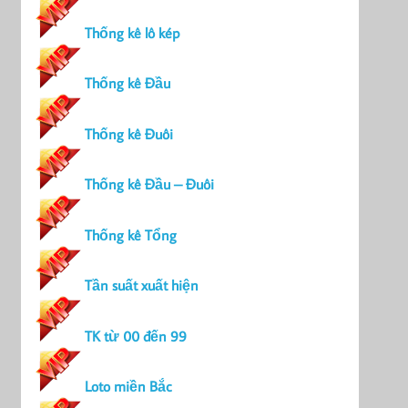
Thống kê lô kép
Thống kê Đầu
Thống kê Đuôi
Thống kê Đầu – Đuôi
Thống kê Tổng
Tần suất xuất hiện
TK từ 00 đến 99
Loto miền Bắc