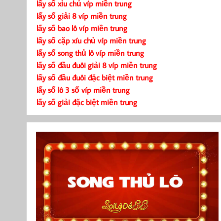
lấy số xỉu chủ víp miền trung
lấy số giải 8 víp miền trung
lấy số bao lô víp miền trung
lấy số cặp xíu chủ víp miền trung
lấy số song thủ lô víp miền trung
lấy số đầu đuôi giải 8 víp miền trung
lấy số đầu đuôi đặc biệt miền trung
lấy số lô 3 số víp miền trung
lấy số giải đặc biệt miền trung