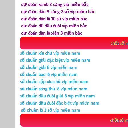
dự đoán xsmb 3 càng víp miền bắc
dự đoán dàn 3 càng 2 số víp miền bắc
dự đoán dàn lô 10 số víp miền bắc
dự đoán đề đầu đuôi víp miền bắc
dự đoán dàn lô xiên 3 miền bắc
chốt số 
số chuẩn xíu chủ víp miền nam
số chuẩn giải đặc biệt víp miền nam
số chuẩn giải 8 víp miền nam
số chuẩn bao lô víp miền nam
số chuẩn cặp xíu chủ víp miền nam
số chuẩn song thủ lô víp miền nam
số chuẩn đầu đuôi giải 8 víp miền nam
số chuẩn đầu đuôi đặc biệt víp miền nam
số chuẩn lô 3 số víp miền nam
chốt số m