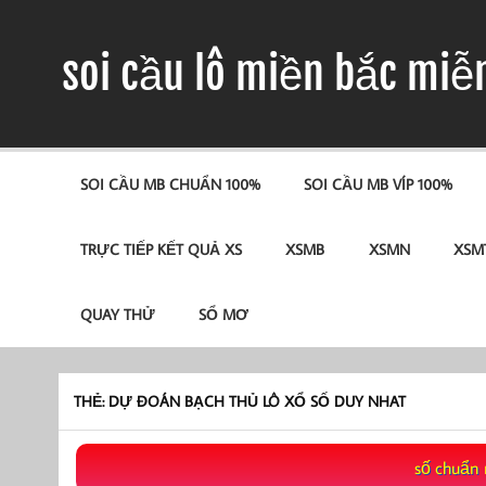
Skip
to
content
soi cầu lô miền bắc miễn
soi cầu lô miền bắc miễn phí – soi cầu lô đề
SOI CẦU MB CHUẨN 100%
SOI CẦU MB VÍP 100%
TRỰC TIẾP KẾT QUẢ XS
XSMB
XSMN
XSM
QUAY THỬ
SỔ MƠ
THẺ:
DỰ ĐOÁN BẠCH THỦ LÔ XỔ SỐ DUY NHAT
số chuẩn 