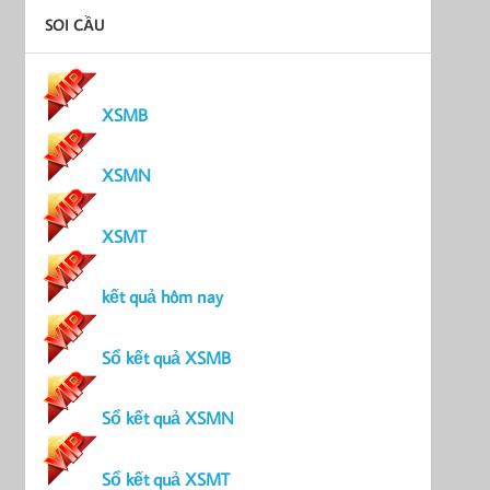
SOI CẦU
XSMB
XSMN
XSMT
kết quả hôm nay
Sổ kết quả XSMB
Sổ kết quả XSMN
Sổ kết quả XSMT