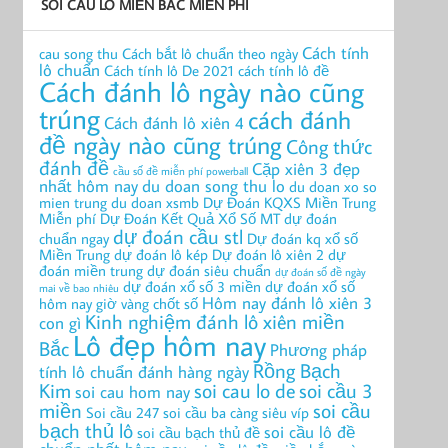
SOI CẦU LÔ MIỀN BẮC MIỄN PHÍ
Cách tính
cau song thu
Cách bắt lô chuẩn theo ngày
lô chuẩn
Cách tính lô De 2021
cách tính lô đề
Cách đánh lô ngày nào cũng
trúng
cách đánh
Cách đánh lô xiên 4
đề ngày nào cũng trúng
Công thức
đánh đề
Cặp xiên 3 đẹp
cầu số đề miễn phí powerball
nhất hôm nay
du doan song thu lo
du doan xo so
mien trung
du doan xsmb
Dự Đoán KQXS Miền Trung
Miễn phí
Dự Đoán Kết Quả Xổ Số MT
dự đoán
dự đoán cầu stl
chuẩn ngay
Dự đoán kq xổ số
Miền Trung
dự đoán lô kép
Dự đoán lô xiên 2
dự
đoán miền trung
dự đoán siêu chuẩn
dự đoán số đề ngày
dự đoán xổ số 3 miền
dự đoán xổ số
mai về bao nhiêu
Hôm nay đánh lô xiên 3
hôm nay
giờ vàng chốt số
Kinh nghiệm đánh lô xiên miền
con gì
Lô đẹp hôm nay
Bắc
Phương pháp
Rồng Bạch
tính lô chuẩn đánh hàng ngày
Kim
soi cau lo de
soi cầu 3
soi cau hom nay
miền
soi cầu
Soi cầu 247
soi cầu ba càng siêu víp
bạch thủ lô
soi cầu lô đề
soi cầu bạch thủ đề