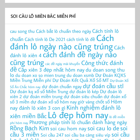
SOI CẦU LÔ MIỀN BẮC MIỄN PHÍ
Cách tính lô
cau song thu
Cách bắt lô chuẩn theo ngày
Cách
chuẩn
Cách tính lô De 2021
cách tính lô đề
đánh lô ngày nào cũng trúng
Cách
cách đánh đề ngày nào
đánh lô xiên 4
cũng trúng
Công thức đánh
các đề ngày mãi khuyến
đề
Cặp xiên 3 đẹp nhất hôm nay
du doan song thu
lo
du doan xo so mien trung
du doan xsmb
Dự Đoán KQXS
Miền Trung Miễn phí
Dự Đoán Kết Quả Xổ Số MT
Dự Đoán Xổ
dự đoán cầu stl
dự đoán chuẩn ngay
Số Ăn Chắc hôm nay
Dự đoán kq xổ số Miền Trung
dự đoán lô kép
Dự đoán lô
xiên 2
dự đoán miền trung
dự đoán siêu chuẩn
dự đoán xổ
Hôm
số 3 miền
dự đoán xổ số hôm nay
giờ vàng chốt số
Kinh nghiệm đánh lô
nay đánh lô xiên 3 con gì
Lô đẹp hôm nay
xiên miền Bắc
lô đề miễn
Phương pháp tính lô chuẩn đánh hàng ngày
phí hôm nay
Rồng Bạch Kim
soi cau lo de
soi
soi cau hom nay
cầu 3 miền
soi cầu
Soi cầu 247
soi cầu ba càng siêu víp