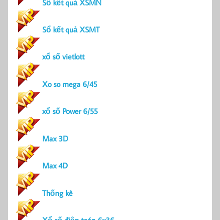
Sổ kết quả XSMN
Sổ kết quả XSMT
xổ số vietlott
Xo so mega 6/45
xổ số Power 6/55
Max 3D
Max 4D
Thống kê