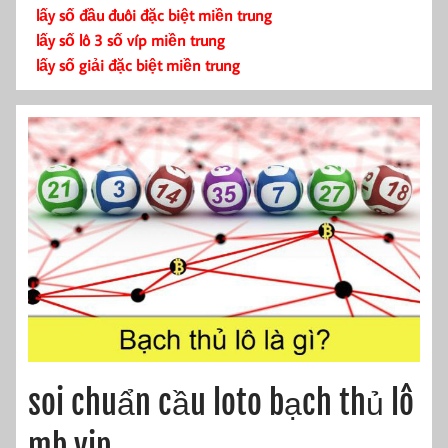
lấy số đầu đuôi đặc biệt miền trung
lấy số lô 3 số víp miền trung
lấy số giải đặc biệt miền trung
soi chuẩn cầu loto bạch thủ lô
mb vip