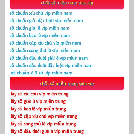
chốt số miền nam siêu víp
số chuẩn xíu chủ víp miền nam
số chuẩn giải đặc biệt víp miền nam
số chuẩn giải 8 víp miền nam
số chuẩn bao lô víp miền nam
số chuẩn cặp xíu chủ víp miền nam
số chuẩn song thủ lô víp miền nam
số chuẩn đầu đuôi giải 8 víp miền nam
số chuẩn đầu đuôi đặc biệt víp miền nam
số chuẩn lô 3 số víp miền nam
chốt số miền trung siêu vip
lấy số xỉu chủ víp miền trung
lấy số giải 8 víp miền trung
lấy số bao lô víp miền trung
lấy số cặp xíu chủ víp miền trung
lấy số song thủ lô víp miền trung
lấy số đầu đuôi giải 8 víp miền trung