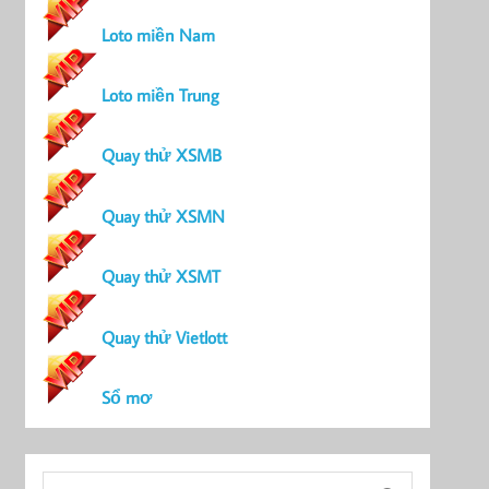
Loto miền Nam
Loto miền Trung
Quay thử XSMB
Quay thử XSMN
Quay thử XSMT
Quay thử Vietlott
Sổ mơ