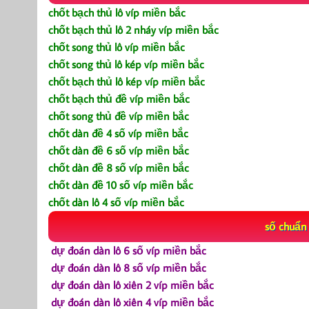
chốt bạch thủ lô víp miền bắc
chốt bạch thủ lô 2 nháy víp miền bắc
chốt song thủ lô víp miền bắc
chốt song thủ lô kép víp miền bắc
chốt bạch thủ lô kép víp miền bắc
chốt bạch thủ đề víp miền bắc
chốt song thủ đề víp miền bắc
chốt dàn đề 4 số víp miền bắc
chốt dàn đề 6 số víp miền bắc
chốt dàn đề 8 số víp miền bắc
chốt dàn đề 10 số víp miền bắc
chốt dàn lô 4 số víp miền bắc
số chuẩn 
dự đoán dàn lô 6 số víp miền bắc
dự đoán dàn lô 8 số víp miền bắc
dự đoán dàn lô xiên 2 víp miền bắc
dự đoán dàn lô xiên 4 víp miền bắc