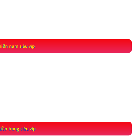
miền nam siêu víp
iền trung siêu vip