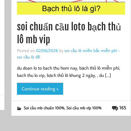
soi chuẩn cầu loto bạch thủ
lô mb vip
Posted on
02/06/2026
by
soi cầu lô miền bắc miễn phí -
soi cầu lô đề
du doan lo to bach thu hom nay, bạch thủ lô miễn phí,
bach thu lo vip, bạch thủ lô khung 2 ngày, , du […]
Continue reading »
,
165
Soi cầu mb chuẩn 100%
Soi cầu mb víp 100%