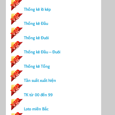
Thống kê lô kép
Thống kê Đầu
Thống kê Đuôi
Thống kê Đầu – Đuôi
Thống kê Tổng
Tần suất xuất hiện
TK từ 00 đến 99
Loto miền Bắc