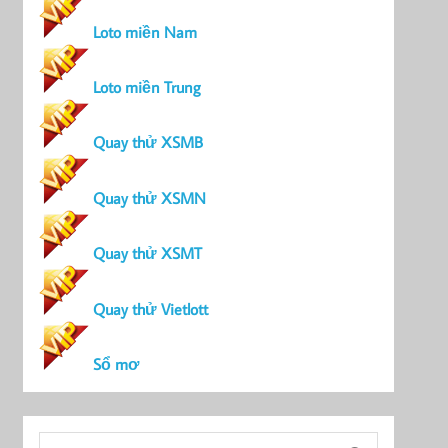
Loto miền Nam
Loto miền Trung
Quay thử XSMB
Quay thử XSMN
Quay thử XSMT
Quay thử Vietlott
Sổ mơ