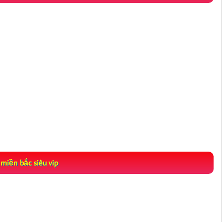
miền bắc siêu vip