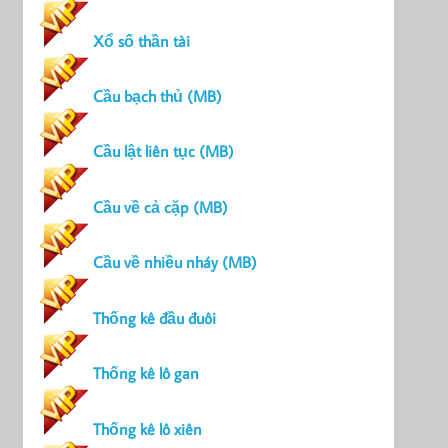
Xổ số thần tài
Cầu bạch thủ (MB)
Cầu lật liên tục (MB)
Cầu về cả cặp (MB)
Cầu về nhiều nháy (MB)
Thống kê đầu đuôi
Thống kê lô gan
Thống kê lô xiên