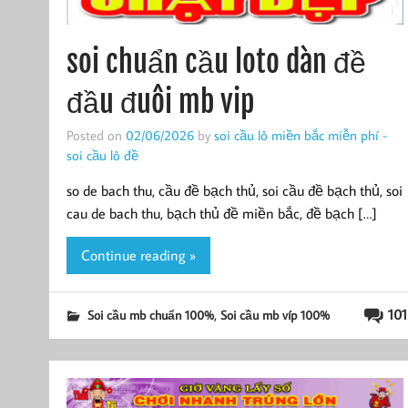
soi chuẩn cầu loto dàn đề
đầu đuôi mb vip
Posted on
02/06/2026
by
soi cầu lô miền bắc miễn phí -
soi cầu lô đề
so de bach thu, cầu đề bạch thủ, soi cầu đề bạch thủ, soi
cau de bach thu, bạch thủ đề miền bắc, đề bạch […]
Continue reading »
,
101
Soi cầu mb chuẩn 100%
Soi cầu mb víp 100%