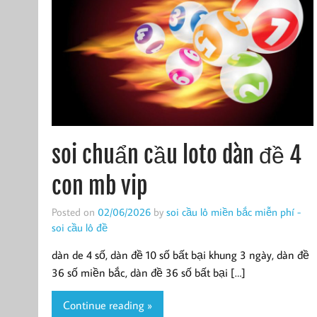
soi chuẩn cầu loto dàn đề 4
con mb vip
Posted on
02/06/2026
by
soi cầu lô miền bắc miễn phí -
soi cầu lô đề
dàn de 4 số, dàn đề 10 số bất bại khung 3 ngày, dàn đề
36 số miền bắc, dàn đề 36 số bất bại […]
Continue reading »