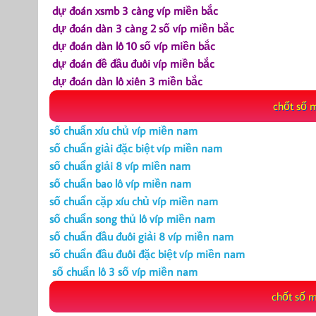
dự đoán xsmb 3 càng víp miền bắc
dự đoán dàn 3 càng 2 số víp miền bắc
dự đoán dàn lô 10 số víp miền bắc
dự đoán đề đầu đuôi víp miền bắc
dự đoán dàn lô xiên 3 miền bắc
chốt số 
số chuẩn xíu chủ víp miền nam
số chuẩn giải đặc biệt víp miền nam
số chuẩn giải 8 víp miền nam
số chuẩn bao lô víp miền nam
số chuẩn cặp xíu chủ víp miền nam
số chuẩn song thủ lô víp miền nam
số chuẩn đầu đuôi giải 8 víp miền nam
số chuẩn đầu đuôi đặc biệt víp miền nam
số chuẩn lô 3 số víp miền nam
chốt số m