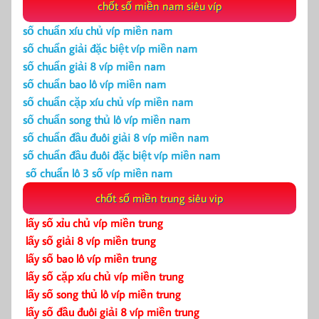
chốt số miền nam siêu víp
số chuẩn xíu chủ víp miền nam
số chuẩn giải đặc biệt víp miền nam
số chuẩn giải 8 víp miền nam
số chuẩn bao lô víp miền nam
số chuẩn cặp xíu chủ víp miền nam
số chuẩn song thủ lô víp miền nam
số chuẩn đầu đuôi giải 8 víp miền nam
số chuẩn đầu đuôi đặc biệt víp miền nam
số chuẩn lô 3 số víp miền nam
chốt số miền trung siêu vip
lấy số xỉu chủ víp miền trung
lấy số giải 8 víp miền trung
lấy số bao lô víp miền trung
lấy số cặp xíu chủ víp miền trung
lấy số song thủ lô víp miền trung
lấy số đầu đuôi giải 8 víp miền trung