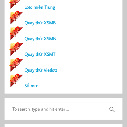
Loto miền Trung
Quay thử XSMB
Quay thử XSMN
Quay thử XSMT
Quay thử Vietlott
Sổ mơ