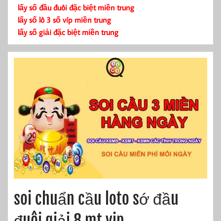
lấy số đầu đuôi đặc biệt miền trung
lấy số lô 3 số víp miền trung
lấy số giải đặc biệt miền trung
soi chuẩn cầu loto sớ đầu
đuôi giải 8 mt vip