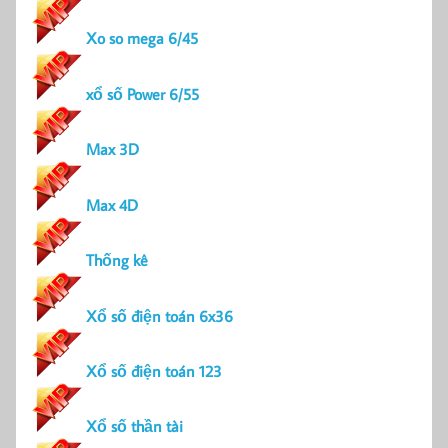
Xo so mega 6/45
xổ số Power 6/55
Max 3D
Max 4D
Thống kê
Xổ số điện toán 6x36
Xổ số điện toán 123
Xổ số thần tài