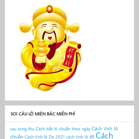
SOI CẦU LÔ MIỀN BẮC MIỄN PHÍ
Cách tính lô
cau song thu
Cách bắt lô chuẩn theo ngày
Cách
chuẩn
Cách tính lô De 2021
cách tính lô đề