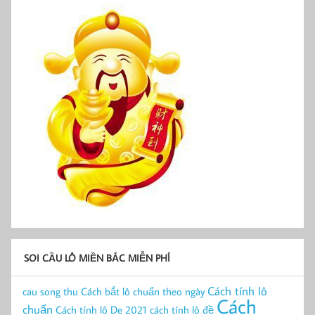
SOI CẦU LÔ MIỀN BẮC MIỄN PHÍ
Cách tính lô
cau song thu
Cách bắt lô chuẩn theo ngày
Cách
chuẩn
Cách tính lô De 2021
cách tính lô đề