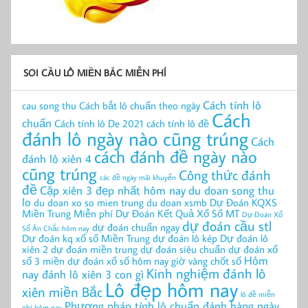
SOI CẦU LÔ MIỀN BẮC MIỄN PHÍ
Cách tính lô
cau song thu
Cách bắt lô chuẩn theo ngày
Cách
chuẩn
Cách tính lô De 2021
cách tính lô đề
đánh lô ngày nào cũng trúng
Cách
cách đánh đề ngày nào
đánh lô xiên 4
cũng trúng
Công thức đánh
các đề ngày mãi khuyến
đề
Cặp xiên 3 đẹp nhất hôm nay
du doan song thu
lo
du doan xo so mien trung
du doan xsmb
Dự Đoán KQXS
Miền Trung Miễn phí
Dự Đoán Kết Quả Xổ Số MT
Dự Đoán Xổ
dự đoán cầu stl
dự đoán chuẩn ngay
Số Ăn Chắc hôm nay
Dự đoán kq xổ số Miền Trung
dự đoán lô kép
Dự đoán lô
xiên 2
dự đoán miền trung
dự đoán siêu chuẩn
dự đoán xổ
Hôm
số 3 miền
dự đoán xổ số hôm nay
giờ vàng chốt số
Kinh nghiệm đánh lô
nay đánh lô xiên 3 con gì
Lô đẹp hôm nay
xiên miền Bắc
lô đề miễn
Phương pháp tính lô chuẩn đánh hàng ngày
phí hôm nay