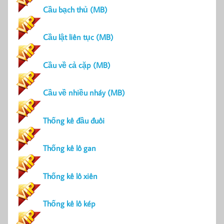
Cầu bạch thủ (MB)
Cầu lật liên tục (MB)
Cầu về cả cặp (MB)
Cầu về nhiều nháy (MB)
Thống kê đầu đuôi
Thống kê lô gan
Thống kê lô xiên
Thống kê lô kép