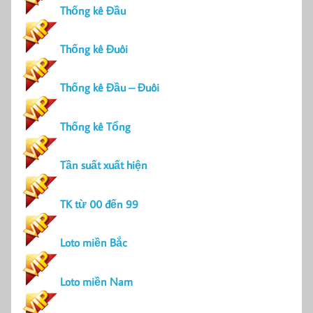
Thống kê Đầu
Thống kê Đuôi
Thống kê Đầu – Đuôi
Thống kê Tổng
Tần suất xuất hiện
TK từ 00 đến 99
Loto miền Bắc
Loto miền Nam