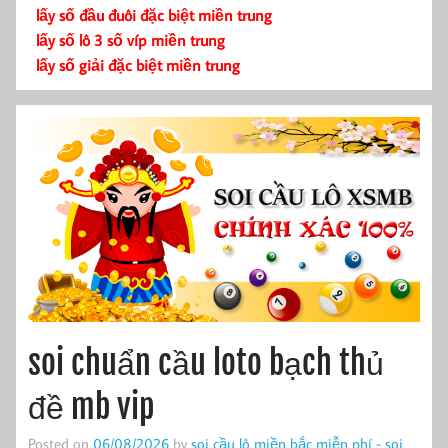
lấy số đầu đuôi đặc biệt miền trung
lấy số lô 3 số víp miền trung
lấy số giải đặc biệt miền trung
soi chuẩn cầu loto bạch thủ
đề mb vip
Posted on
06/08/2026
by
soi cầu lô miền bắc miễn phí - soi