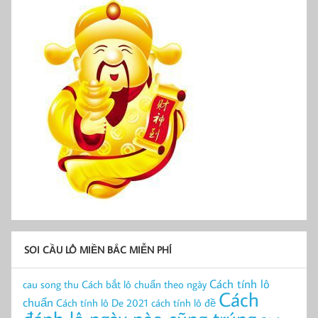
SOI CẦU LÔ MIỀN BẮC MIỄN PHÍ
Cách tính lô
cau song thu
Cách bắt lô chuẩn theo ngày
Cách
chuẩn
Cách tính lô De 2021
cách tính lô đề