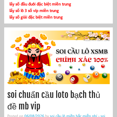
lấy số đầu đuôi đặc biệt miền trung
lấy số lô 3 số víp miền trung
lấy số giải đặc biệt miền trung
soi chuẩn cầu loto bạch thủ
đề mb vip
Posted on
06/08/2026
by
soi cầu lô miền bắc miễn phí - soi