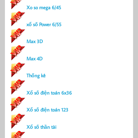
Xo so mega 6/45
xổ số Power 6/55
Max 3D
Max 4D
Thống kê
Xổ số điện toán 6x36
Xổ số điện toán 123
Xổ số thần tài