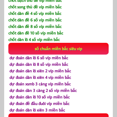
chốt bạch thủ đề víp miền bắc
chốt song thủ đề víp miền bắc
chốt dàn đề 4 số víp miền bắc
chốt dàn đề 6 số víp miền bắc
chốt dàn đề 8 số víp miền bắc
chốt dàn đề 10 số víp miền bắc
chốt dàn lô 4 số víp miền bắc
số chuẩn miền bắc siêu vip
dự đoán dàn lô 6 số víp miền bắc
dự đoán dàn lô 8 số víp miền bắc
dự đoán dàn lô xiên 2 víp miền bắc
dự đoán dàn lô xiên 4 víp miền bắc
dự đoán xsmb 3 càng víp miền bắc
dự đoán dàn 3 càng 2 số víp miền bắc
dự đoán dàn lô 10 số víp miền bắc
dự đoán đề đầu đuôi víp miền bắc
dự đoán dàn lô xiên 3 miền bắc