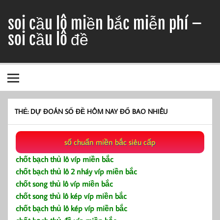
Skip
to
soi cầu lô miền bắc miễn phí –
content
soi cầu lô đề
soi cầu lô miền bắc miễn phí – soi cầu lô đề
THẺ:
DỰ ĐOÁN SỐ ĐỀ HÔM NAY ĐỔ BAO NHIÊU
số chuẩn miền bắc siêu cấp
chốt bạch thủ lô víp miền bắc
chốt bạch thủ lô 2 nháy víp miền bắc
chốt song thủ lô víp miền bắc
chốt song thủ lô kép víp miền bắc
chốt bạch thủ lô kép víp miền bắc