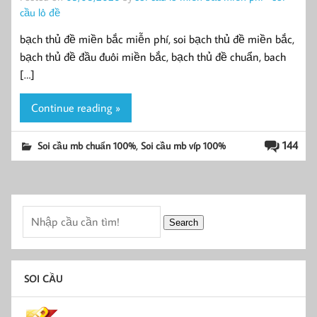
cầu lô đề
bạch thủ đề miền bắc miễn phí, soi bạch thủ đề miền bắc,
bạch thủ đề đầu đuôi miền bắc, bạch thủ đề chuẩn, bach
[…]
Continue reading »
,
144
Soi cầu mb chuẩn 100%
Soi cầu mb víp 100%
Search
SOI CẦU