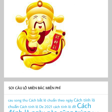
SOI CẦU LÔ MIỀN BẮC MIỄN PHÍ
Cách tính lô
cau song thu
Cách bắt lô chuẩn theo ngày
Cách
chuẩn
Cách tính lô De 2021
cách tính lô đề