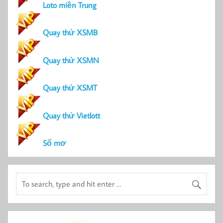
Loto miền Trung
Quay thử XSMB
Quay thử XSMN
Quay thử XSMT
Quay thử Vietlott
Sổ mơ