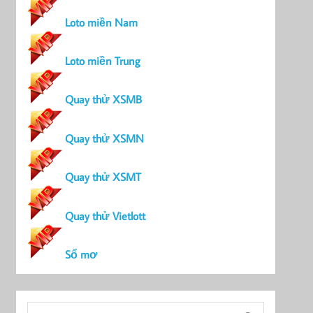
Loto miền Nam
Loto miền Trung
Quay thử XSMB
Quay thử XSMN
Quay thử XSMT
Quay thử Vietlott
Sổ mơ