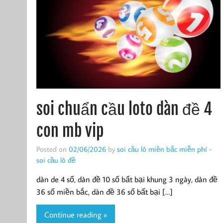
soi chuẩn cầu loto dàn đề 4
con mb vip
Posted on
02/06/2026
by
soi cầu lô miền bắc miễn phí -
soi cầu lô đề
dàn de 4 số, dàn đề 10 số bất bại khung 3 ngày, dàn đề
36 số miền bắc, dàn đề 36 số bất bại […]
Continue reading »