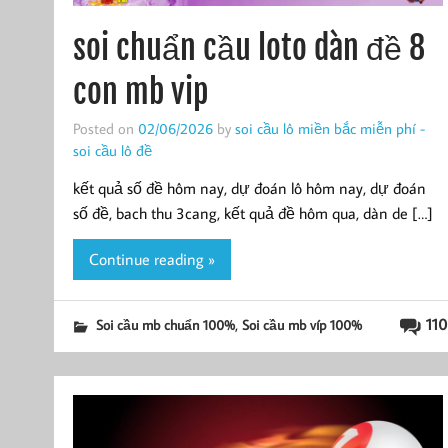
soi chuẩn cầu loto dàn đề 8
con mb vip
Posted on
02/06/2026
by
soi cầu lô miền bắc miễn phí -
soi cầu lô đề
kết quả số đề hôm nay, dự đoán lô hôm nay, dự đoán
số đề, bach thu 3cang, kết quả đề hôm qua, dàn de […]
Continue reading »
,
110
Soi cầu mb chuẩn 100%
Soi cầu mb víp 100%