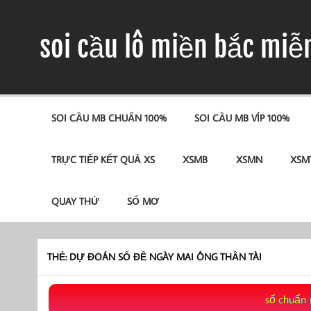
Skip
to
content
soi cầu lô miền bắc miễn
soi cầu lô miền bắc miễn phí – soi cầu lô đề
SOI CẦU MB CHUẨN 100%
SOI CẦU MB VÍP 100%
TRỰC TIẾP KẾT QUẢ XS
XSMB
XSMN
XSM
QUAY THỬ
SỔ MƠ
THẺ:
DỰ ĐOÁN SỐ ĐỀ NGÀY MAI ÔNG THẦN TÀI
số chuẩn 