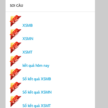
SOI CẦU
XSMB
XSMN
XSMT
kết quả hôm nay
Sổ kết quả XSMB
Sổ kết quả XSMN
Sổ kết quả XSMT