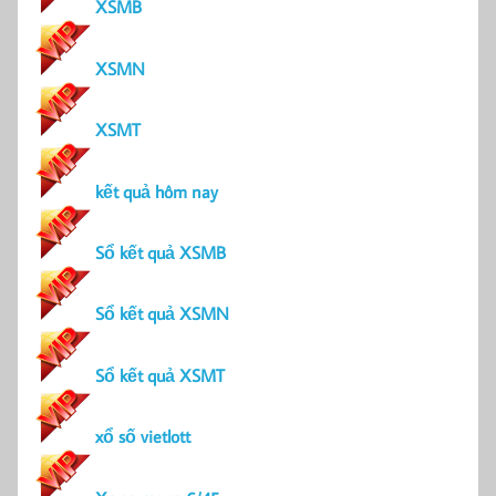
XSMB
XSMN
XSMT
kết quả hôm nay
Sổ kết quả XSMB
Sổ kết quả XSMN
Sổ kết quả XSMT
xổ số vietlott