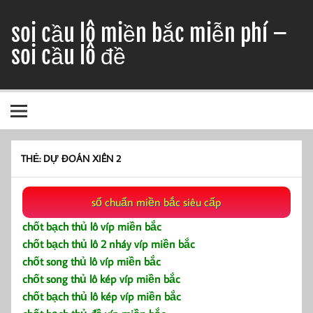
Skip
to
soi cầu lô miền bắc miễn phí –
content
soi cầu lô đề
soi cầu lô miền bắc miễn phí – soi cầu lô đề
THẺ:
DỰ ĐOÁN XIÊN 2
số chuẩn miền bắc siêu cấp
chốt bạch thủ lô víp miền bắc
chốt bạch thủ lô 2 nháy víp miền bắc
chốt song thủ lô víp miền bắc
chốt song thủ lô kép víp miền bắc
chốt bạch thủ lô kép víp miền bắc