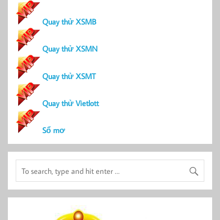
Quay thử XSMB
Quay thử XSMN
Quay thử XSMT
Quay thử Vietlott
Sổ mơ