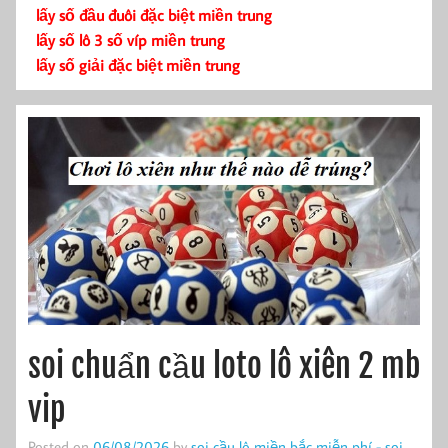
lấy số đầu đuôi đặc biệt miền trung
lấy số lô 3 số víp miền trung
lấy số giải đặc biệt miền trung
soi chuẩn cầu loto lô xiên 2 mb
vip
Posted on
06/08/2026
by
soi cầu lô miền bắc miễn phí - soi