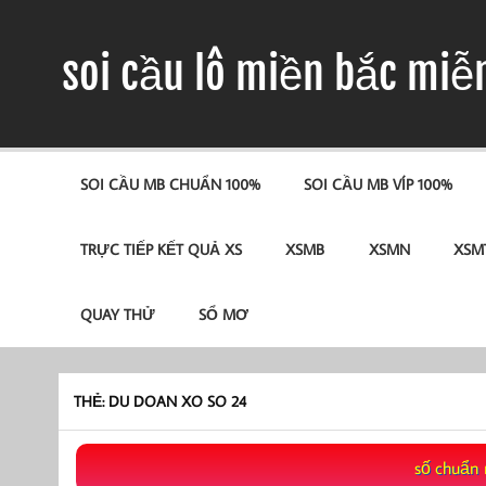
Skip
to
content
soi cầu lô miền bắc miễn
soi cầu lô miền bắc miễn phí – soi cầu lô đề
SOI CẦU MB CHUẨN 100%
SOI CẦU MB VÍP 100%
TRỰC TIẾP KẾT QUẢ XS
XSMB
XSMN
XSM
QUAY THỬ
SỔ MƠ
THẺ:
DU DOAN XO SO 24
số chuẩn 