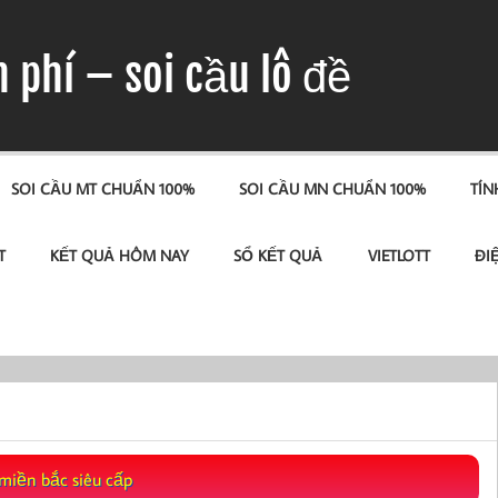
 phí – soi cầu lô đề
SOI CẦU MT CHUẨN 100%
SOI CẦU MN CHUẨN 100%
TÍN
T
KẾT QUẢ HÔM NAY
SỔ KẾT QUẢ
VIETLOTT
ĐI
miền bắc siêu cấp