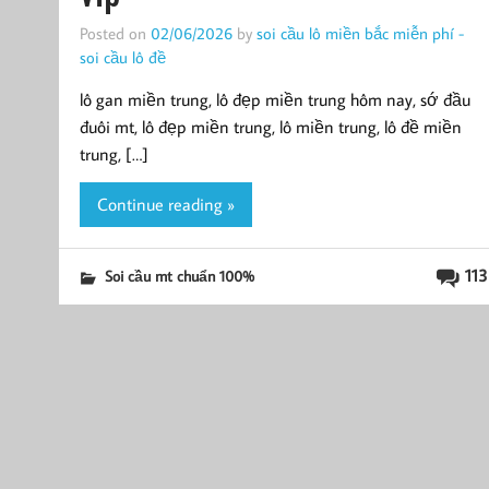
Posted on
02/06/2026
by
soi cầu lô miền bắc miễn phí -
soi cầu lô đề
lô gan miền trung, lô đẹp miền trung hôm nay, sớ đầu
đuôi mt, lô đẹp miền trung, lô miền trung, lô đề miền
trung, […]
Continue reading »
113
Soi cầu mt chuẩn 100%