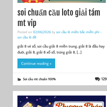
soi chuẩn cầu loto giải tám
mt vip
Posted on
02/06/2026
by
soi cầu lô miền bắc miễn phí -
soi cầu lô đề
giải 8 vé số, soi cầu giải 8 miền trung, giải 8 là đầu hay
đuôi, giải 8, giải 8 xổ số, trúng giải 8, […]
Continue reading »
129
Soi cầu mt chuẩn 100%