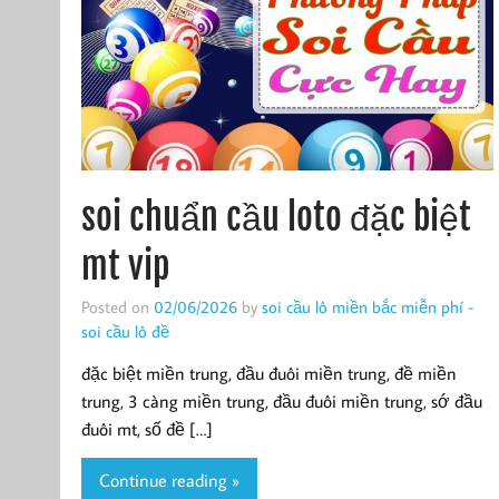
soi chuẩn cầu loto đặc biệt
mt vip
Posted on
02/06/2026
by
soi cầu lô miền bắc miễn phí -
soi cầu lô đề
đặc biệt miền trung, đầu đuôi miền trung, đề miền
trung, 3 càng miền trung, đầu đuôi miền trung, sớ đầu
đuôi mt, số đề […]
Continue reading »