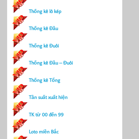
Thống kê lô kép
Thống kê Đầu
Thống kê Đuôi
Thống kê Đầu – Đuôi
Thống kê Tổng
Tần suất xuất hiện
TK từ 00 đến 99
Loto miền Bắc