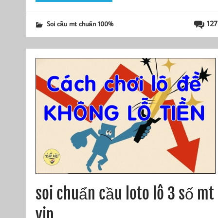
127
Soi cầu mt chuẩn 100%
soi chuẩn cầu loto lô 3 số mt
vip