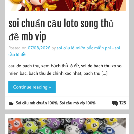
soi chuẩn cầu loto song thủ
đề mb vip
Posted on
07/08/2026
by
soi cầu lô miền bắc miễn phí - soi
cầu lô đề
cau de bach thu, xem bạch thủ lô đề, soi de bach thu xo so
mien bac, bach thu de chinh xac nhat, bach thu […]
Continue reading »
,
125
Soi cầu mb chuẩn 100%
Soi cầu mb víp 100%