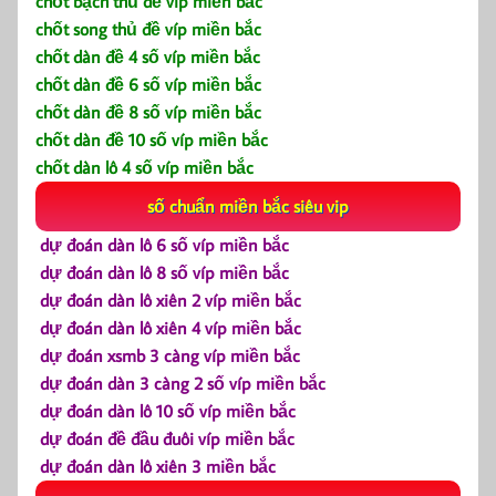
chốt bạch thủ đề víp miền bắc
chốt song thủ đề víp miền bắc
chốt dàn đề 4 số víp miền bắc
chốt dàn đề 6 số víp miền bắc
chốt dàn đề 8 số víp miền bắc
chốt dàn đề 10 số víp miền bắc
chốt dàn lô 4 số víp miền bắc
số chuẩn miền bắc siêu vip
dự đoán dàn lô 6 số víp miền bắc
dự đoán dàn lô 8 số víp miền bắc
dự đoán dàn lô xiên 2 víp miền bắc
dự đoán dàn lô xiên 4 víp miền bắc
dự đoán xsmb 3 càng víp miền bắc
dự đoán dàn 3 càng 2 số víp miền bắc
dự đoán dàn lô 10 số víp miền bắc
dự đoán đề đầu đuôi víp miền bắc
dự đoán dàn lô xiên 3 miền bắc