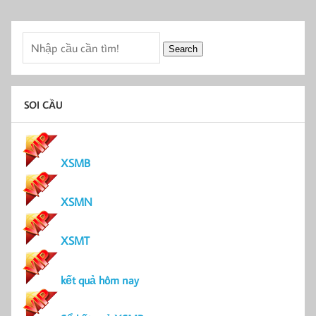
Search
SOI CẦU
XSMB
XSMN
XSMT
kết quả hôm nay