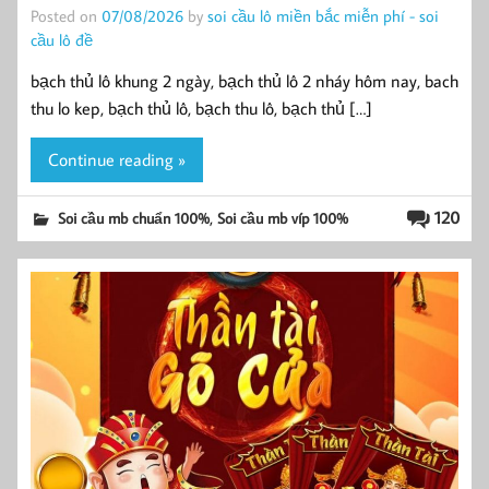
Posted on
07/08/2026
by
soi cầu lô miền bắc miễn phí - soi
cầu lô đề
bạch thủ lô khung 2 ngày, bạch thủ lô 2 nháy hôm nay, bach
thu lo kep, bạch thủ lô, bạch thu lô, bạch thủ […]
Continue reading »
,
120
Soi cầu mb chuẩn 100%
Soi cầu mb víp 100%