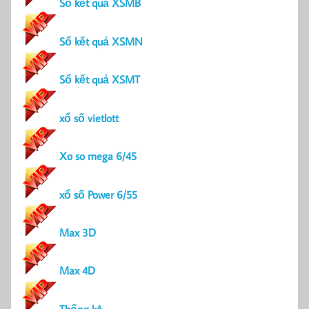
Sổ kết quả XSMB
Sổ kết quả XSMN
Sổ kết quả XSMT
xổ số vietlott
Xo so mega 6/45
xổ số Power 6/55
Max 3D
Max 4D
Thống kê