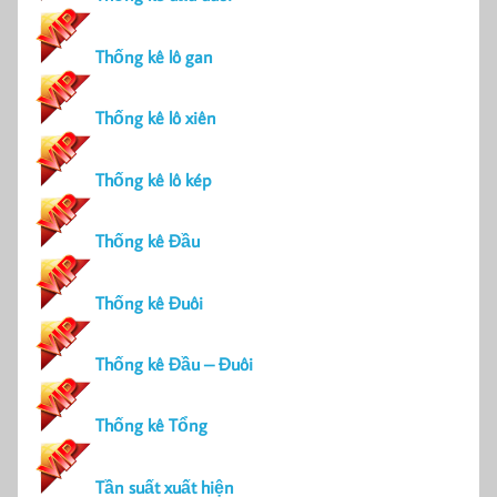
Thống kê lô gan
Thống kê lô xiên
Thống kê lô kép
Thống kê Đầu
Thống kê Đuôi
Thống kê Đầu – Đuôi
Thống kê Tổng
Tần suất xuất hiện