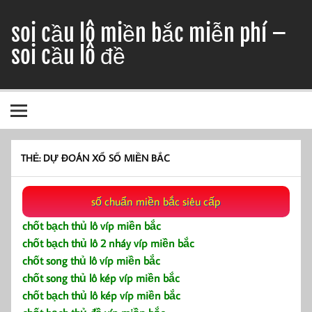
Skip
to
soi cầu lô miền bắc miễn phí –
content
soi cầu lô đề
soi cầu lô miền bắc miễn phí – soi cầu lô đề
THẺ:
DỰ ĐOÁN XỔ SỐ MIỀN BẮC
số chuẩn miền bắc siêu cấp
chốt bạch thủ lô víp miền bắc
chốt bạch thủ lô 2 nháy víp miền bắc
chốt song thủ lô víp miền bắc
chốt song thủ lô kép víp miền bắc
chốt bạch thủ lô kép víp miền bắc