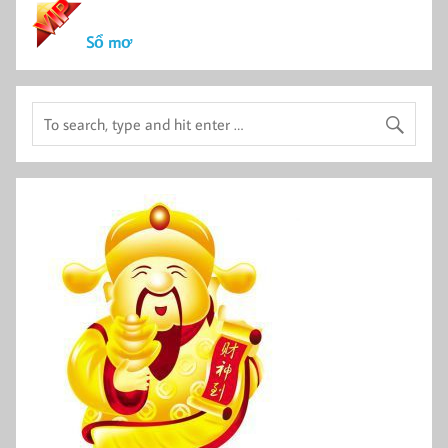
Sổ mơ