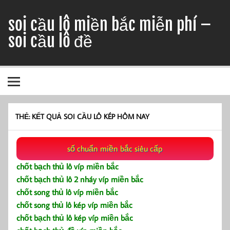
Skip
to
soi cầu lô miền bắc miễn phí –
content
soi cầu lô đề
soi cầu lô miền bắc miễn phí – soi cầu lô đề
THẺ:
KẾT QUẢ SOI CẦU LÔ KÉP HÔM NAY
số chuẩn miền bắc siêu cấp
chốt bạch thủ lô víp miền bắc
chốt bạch thủ lô 2 nháy víp miền bắc
chốt song thủ lô víp miền bắc
chốt song thủ lô kép víp miền bắc
chốt bạch thủ lô kép víp miền bắc