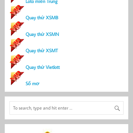
Loto miền Trung
Quay thử XSMB
Quay thử XSMN
Quay thử XSMT
Quay thử Vietlott
Sổ mơ