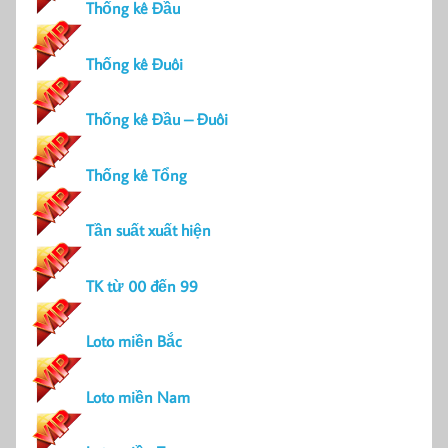
Thống kê Đầu
Thống kê Đuôi
Thống kê Đầu – Đuôi
Thống kê Tổng
Tần suất xuất hiện
TK từ 00 đến 99
Loto miền Bắc
Loto miền Nam