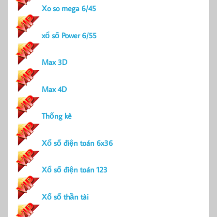
Xo so mega 6/45
xổ số Power 6/55
Max 3D
Max 4D
Thống kê
Xổ số điện toán 6x36
Xổ số điện toán 123
Xổ số thần tài