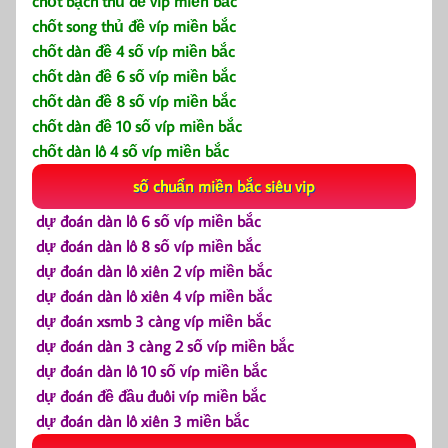
chốt bạch thủ đề víp miền bắc
chốt song thủ đề víp miền bắc
chốt dàn đề 4 số víp miền bắc
chốt dàn đề 6 số víp miền bắc
chốt dàn đề 8 số víp miền bắc
chốt dàn đề 10 số víp miền bắc
chốt dàn lô 4 số víp miền bắc
số chuẩn miền bắc siêu vip
dự đoán dàn lô 6 số víp miền bắc
dự đoán dàn lô 8 số víp miền bắc
dự đoán dàn lô xiên 2 víp miền bắc
dự đoán dàn lô xiên 4 víp miền bắc
dự đoán xsmb 3 càng víp miền bắc
dự đoán dàn 3 càng 2 số víp miền bắc
dự đoán dàn lô 10 số víp miền bắc
dự đoán đề đầu đuôi víp miền bắc
dự đoán dàn lô xiên 3 miền bắc