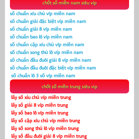
chốt số miền nam siêu víp
số chuẩn xíu chủ víp miền nam
số chuẩn giải đặc biệt víp miền nam
số chuẩn giải 8 víp miền nam
số chuẩn bao lô víp miền nam
số chuẩn cặp xíu chủ víp miền nam
số chuẩn song thủ lô víp miền nam
số chuẩn đầu đuôi giải 8 víp miền nam
số chuẩn đầu đuôi đặc biệt víp miền nam
số chuẩn lô 3 số víp miền nam
chốt số miền trung siêu vip
lấy số xỉu chủ víp miền trung
lấy số giải 8 víp miền trung
lấy số bao lô víp miền trung
lấy số cặp xíu chủ víp miền trung
lấy số song thủ lô víp miền trung
lấy số đầu đuôi giải 8 víp miền trung