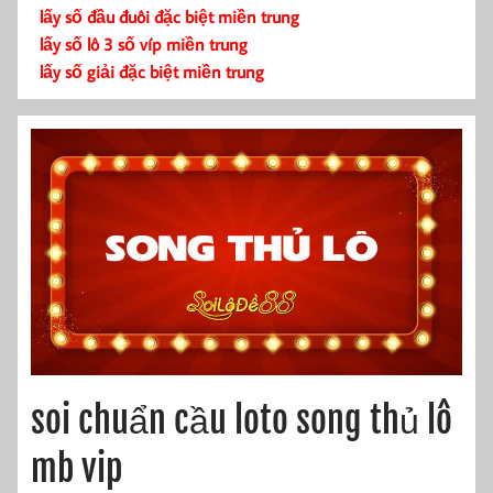
lấy số đầu đuôi đặc biệt miền trung
lấy số lô 3 số víp miền trung
lấy số giải đặc biệt miền trung
soi chuẩn cầu loto song thủ lô
mb vip