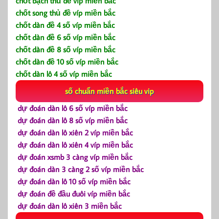
chốt bạch thủ đề víp miền bắc
chốt song thủ đề víp miền bắc
chốt dàn đề 4 số víp miền bắc
chốt dàn đề 6 số víp miền bắc
chốt dàn đề 8 số víp miền bắc
chốt dàn đề 10 số víp miền bắc
chốt dàn lô 4 số víp miền bắc
số chuẩn miền bắc siêu vip
dự đoán dàn lô 6 số víp miền bắc
dự đoán dàn lô 8 số víp miền bắc
dự đoán dàn lô xiên 2 víp miền bắc
dự đoán dàn lô xiên 4 víp miền bắc
dự đoán xsmb 3 càng víp miền bắc
dự đoán dàn 3 càng 2 số víp miền bắc
dự đoán dàn lô 10 số víp miền bắc
dự đoán đề đầu đuôi víp miền bắc
dự đoán dàn lô xiên 3 miền bắc