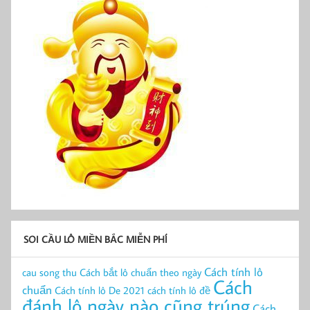
SOI CẦU LÔ MIỀN BẮC MIỄN PHÍ
Cách tính lô
cau song thu
Cách bắt lô chuẩn theo ngày
Cách
chuẩn
Cách tính lô De 2021
cách tính lô đề
đánh lô ngày nào cũng trúng
Cách