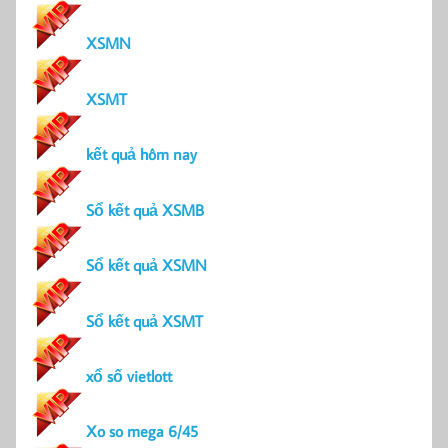
XSMN
XSMT
kết quả hôm nay
Sổ kết quả XSMB
Sổ kết quả XSMN
Sổ kết quả XSMT
xổ số vietlott
Xo so mega 6/45