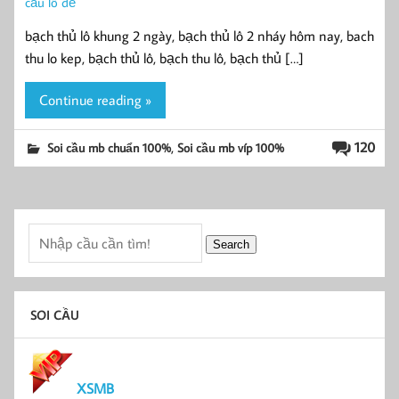
cầu lô đề
bạch thủ lô khung 2 ngày, bạch thủ lô 2 nháy hôm nay, bach
thu lo kep, bạch thủ lô, bạch thu lô, bạch thủ […]
Continue reading »
,
120
Soi cầu mb chuẩn 100%
Soi cầu mb víp 100%
Search
SOI CẦU
XSMB