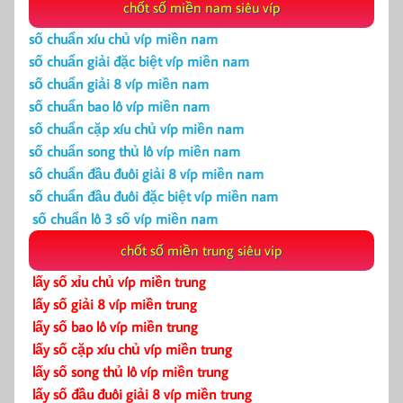
chốt số miền nam siêu víp
số chuẩn xíu chủ víp miền nam
số chuẩn giải đặc biệt víp miền nam
số chuẩn giải 8 víp miền nam
số chuẩn bao lô víp miền nam
số chuẩn cặp xíu chủ víp miền nam
số chuẩn song thủ lô víp miền nam
số chuẩn đầu đuôi giải 8 víp miền nam
số chuẩn đầu đuôi đặc biệt víp miền nam
số chuẩn lô 3 số víp miền nam
chốt số miền trung siêu vip
lấy số xỉu chủ víp miền trung
lấy số giải 8 víp miền trung
lấy số bao lô víp miền trung
lấy số cặp xíu chủ víp miền trung
lấy số song thủ lô víp miền trung
lấy số đầu đuôi giải 8 víp miền trung