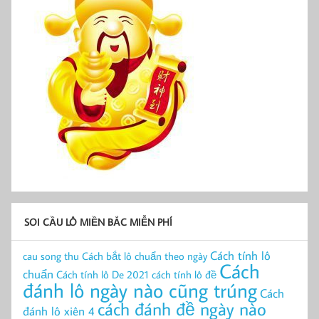
SOI CẦU LÔ MIỀN BẮC MIỄN PHÍ
Cách tính lô
cau song thu
Cách bắt lô chuẩn theo ngày
Cách
chuẩn
Cách tính lô De 2021
cách tính lô đề
đánh lô ngày nào cũng trúng
Cách
cách đánh đề ngày nào
đánh lô xiên 4