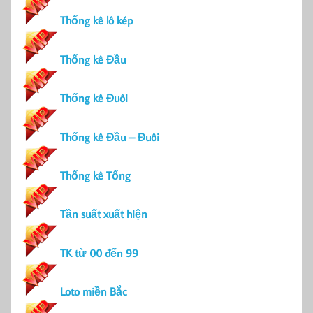
Thống kê lô kép
Thống kê Đầu
Thống kê Đuôi
Thống kê Đầu – Đuôi
Thống kê Tổng
Tần suất xuất hiện
TK từ 00 đến 99
Loto miền Bắc