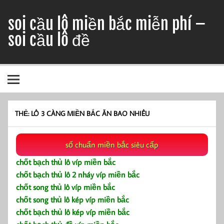
Skip
to
soi cầu lô miền bắc miễn phí –
content
soi cầu lô đề
soi cầu lô miền bắc miễn phí – soi cầu lô đề
THẺ:
LÔ 3 CÀNG MIỀN BẮC ĂN BAO NHIÊU
số chuẩn miền bắc siêu cấp
chốt bạch thủ lô víp miền bắc
chốt bạch thủ lô 2 nháy víp miền bắc
chốt song thủ lô víp miền bắc
chốt song thủ lô kép víp miền bắc
chốt bạch thủ lô kép víp miền bắc