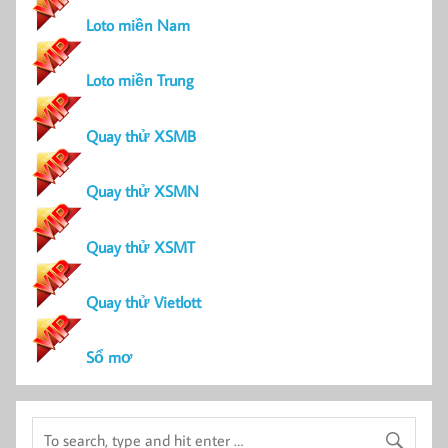
Loto miền Nam
Loto miền Trung
Quay thử XSMB
Quay thử XSMN
Quay thử XSMT
Quay thử Vietlott
Sổ mơ