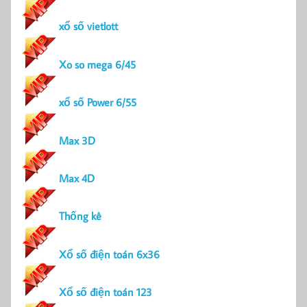
xổ số vietlott
Xo so mega 6/45
xổ số Power 6/55
Max 3D
Max 4D
Thống kê
Xổ số điện toán 6x36
Xổ số điện toán 123