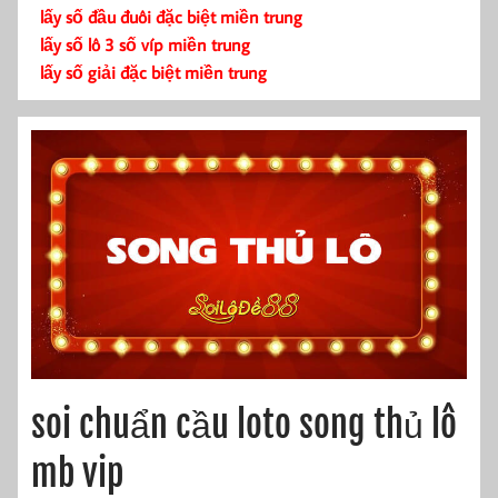
lấy số đầu đuôi đặc biệt miền trung
lấy số lô 3 số víp miền trung
lấy số giải đặc biệt miền trung
soi chuẩn cầu loto song thủ lô
mb vip