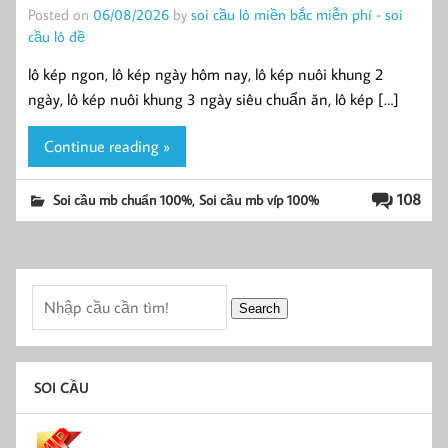
Posted on
06/08/2026
by
soi cầu lô miền bắc miễn phí - soi
cầu lô đề
lô kép ngon, lô kép ngày hôm nay, lô kép nuôi khung 2
ngày, lô kép nuôi khung 3 ngày siêu chuẩn ăn, lô kép […]
Continue reading »
,
108
Soi cầu mb chuẩn 100%
Soi cầu mb víp 100%
Search
SOI CẦU