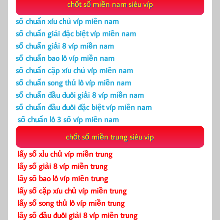
chốt số miền nam siêu víp
số chuẩn xíu chủ víp miền nam
số chuẩn giải đặc biệt víp miền nam
số chuẩn giải 8 víp miền nam
số chuẩn bao lô víp miền nam
số chuẩn cặp xíu chủ víp miền nam
số chuẩn song thủ lô víp miền nam
số chuẩn đầu đuôi giải 8 víp miền nam
số chuẩn đầu đuôi đặc biệt víp miền nam
số chuẩn lô 3 số víp miền nam
chốt số miền trung siêu vip
lấy số xỉu chủ víp miền trung
lấy số giải 8 víp miền trung
lấy số bao lô víp miền trung
lấy số cặp xíu chủ víp miền trung
lấy số song thủ lô víp miền trung
lấy số đầu đuôi giải 8 víp miền trung