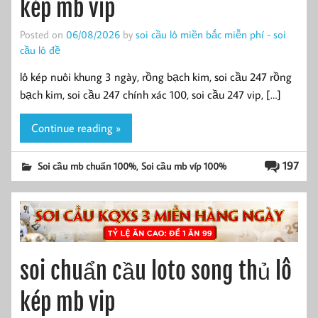
kép mb vip
Posted on
06/08/2026
by
soi cầu lô miền bắc miễn phí - soi
cầu lô đề
lô kép nuôi khung 3 ngày, rồng bạch kim, soi cầu 247 rồng
bạch kim, soi cầu 247 chính xác 100, soi cầu 247 vip, […]
Continue reading »
,
197
Soi cầu mb chuẩn 100%
Soi cầu mb víp 100%
soi chuẩn cầu loto song thủ lô
kép mb vip