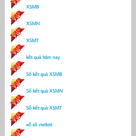
XSMB
XSMN
XSMT
kết quả hôm nay
Sổ kết quả XSMB
Sổ kết quả XSMN
Sổ kết quả XSMT
xổ số vietlott