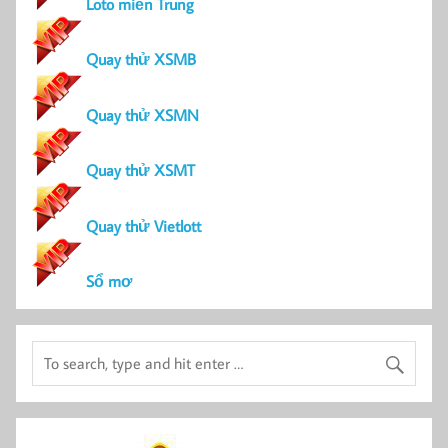
Loto miền Trung
Quay thử XSMB
Quay thử XSMN
Quay thử XSMT
Quay thử Vietlott
Sổ mơ