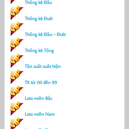
Thống kê Đầu
Thống kê Đuôi
Thống kê Đầu – Đuôi
Thống kê Tổng
Tần suất xuất hiện
TK từ 00 đến 99
Loto miền Bắc
Loto miền Nam