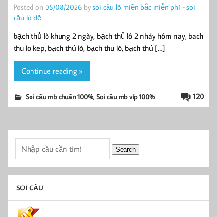
Posted on
05/08/2026
by
soi cầu lô miền bắc miễn phí - soi
cầu lô đề
bạch thủ lô khung 2 ngày, bạch thủ lô 2 nháy hôm nay, bach
thu lo kep, bạch thủ lô, bạch thu lô, bạch thủ […]
Continue reading »
,
120
Soi cầu mb chuẩn 100%
Soi cầu mb víp 100%
Search
SOI CẦU