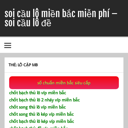
Skip
to
soi cầu lô miền bắc miễn phí –
content
soi cầu lô đề
soi cầu lô miền bắc miễn phí – soi cầu lô đề
THẺ:
LÔ CẶP MB
số chuẩn miền bắc siêu cấp
chốt bạch thủ lô víp miền bắc
chốt bạch thủ lô 2 nháy víp miền bắc
chốt song thủ lô víp miền bắc
chốt song thủ lô kép víp miền bắc
chốt bạch thủ lô kép víp miền bắc