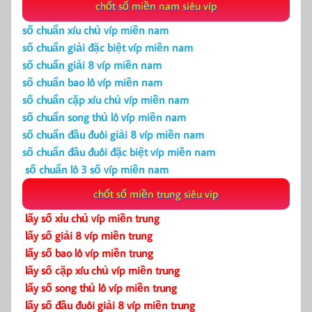
chốt số miền nam siêu víp
số chuẩn xíu chủ víp miền nam
số chuẩn giải đặc biệt víp miền nam
số chuẩn giải 8 víp miền nam
số chuẩn bao lô víp miền nam
số chuẩn cặp xíu chủ víp miền nam
số chuẩn song thủ lô víp miền nam
số chuẩn đầu đuôi giải 8 víp miền nam
số chuẩn đầu đuôi đặc biệt víp miền nam
số chuẩn lô 3 số víp miền nam
chốt số miền trung siêu vip
lấy số xỉu chủ víp miền trung
lấy số giải 8 víp miền trung
lấy số bao lô víp miền trung
lấy số cặp xíu chủ víp miền trung
lấy số song thủ lô víp miền trung
lấy số đầu đuôi giải 8 víp miền trung