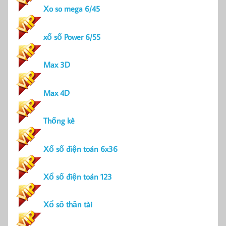
Xo so mega 6/45
xổ số Power 6/55
Max 3D
Max 4D
Thống kê
Xổ số điện toán 6x36
Xổ số điện toán 123
Xổ số thần tài