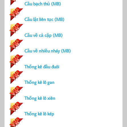
Cầu bạch thủ (MB)
Cầu lật liên tục (MB)
Cầu về cả cặp (MB)
Cầu về nhiều nháy (MB)
Thống kê đầu đuôi
Thống kê lô gan
Thống kê lô xiên
Thống kê lô kép