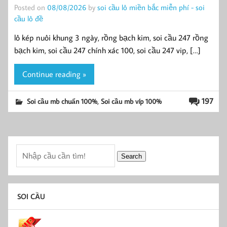
Posted on
08/08/2026
by
soi cầu lô miền bắc miễn phí - soi
cầu lô đề
lô kép nuôi khung 3 ngày, rồng bạch kim, soi cầu 247 rồng
bạch kim, soi cầu 247 chính xác 100, soi cầu 247 vip, […]
Continue reading »
,
197
Soi cầu mb chuẩn 100%
Soi cầu mb víp 100%
Search
SOI CẦU