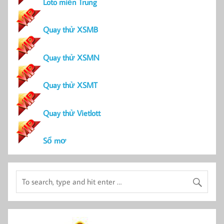
Loto miền Trung
Quay thử XSMB
Quay thử XSMN
Quay thử XSMT
Quay thử Vietlott
Sổ mơ