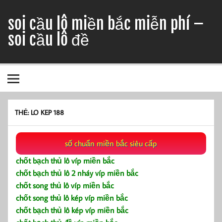
Skip
to
soi cầu lô miền bắc miễn phí –
content
soi cầu lô đề
soi cầu lô miền bắc miễn phí – soi cầu lô đề
THẺ:
LO KEP 188
số chuẩn miền bắc siêu cấp
chốt bạch thủ lô víp miền bắc
chốt bạch thủ lô 2 nháy víp miền bắc
chốt song thủ lô víp miền bắc
chốt song thủ lô kép víp miền bắc
chốt bạch thủ lô kép víp miền bắc