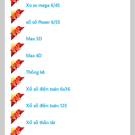
Xo so mega 6/45
xổ số Power 6/55
Max 3D
Max 4D
Thống kê
Xổ số điện toán 6x36
Xổ số điện toán 123
Xổ số thần tài