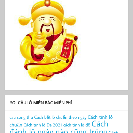
SOI CẦU LÔ MIỀN BẮC MIỄN PHÍ
Cách tính lô
cau song thu
Cách bắt lô chuẩn theo ngày
Cách
chuẩn
Cách tính lô De 2021
cách tính lô đề
đánh lô ngày nào cũng trúng
Cách