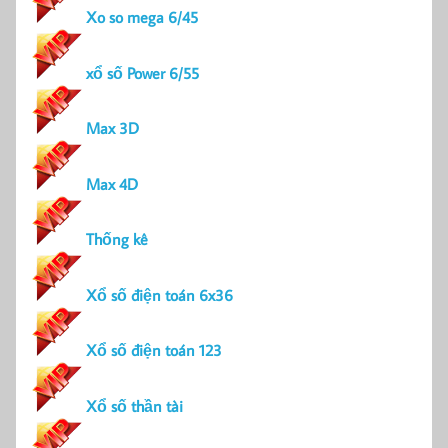
Xo so mega 6/45
xổ số Power 6/55
Max 3D
Max 4D
Thống kê
Xổ số điện toán 6x36
Xổ số điện toán 123
Xổ số thần tài