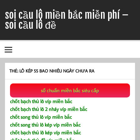
Skip
to
soi cầu lô miền bắc miễn phí –
content
soi cầu lô đề
soi cầu lô miền bắc miễn phí – soi cầu lô đề
THẺ:
LÔ KÉP 55 BAO NHIÊU NGÀY CHƯA RA
số chuẩn miền bắc siêu cấp
chốt bạch thủ lô víp miền bắc
chốt bạch thủ lô 2 nháy víp miền bắc
chốt song thủ lô víp miền bắc
chốt song thủ lô kép víp miền bắc
chốt bạch thủ lô kép víp miền bắc