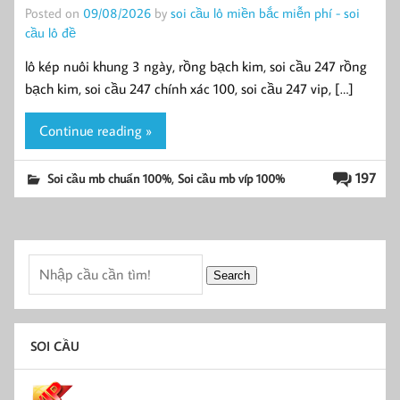
Posted on
09/08/2026
by
soi cầu lô miền bắc miễn phí - soi
cầu lô đề
lô kép nuôi khung 3 ngày, rồng bạch kim, soi cầu 247 rồng
bạch kim, soi cầu 247 chính xác 100, soi cầu 247 vip, […]
Continue reading »
,
197
Soi cầu mb chuẩn 100%
Soi cầu mb víp 100%
Search
SOI CẦU