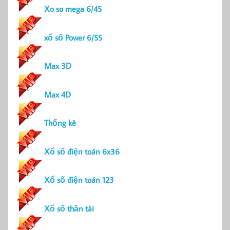
Xo so mega 6/45
xổ số Power 6/55
Max 3D
Max 4D
Thống kê
Xổ số điện toán 6x36
Xổ số điện toán 123
Xổ số thần tài