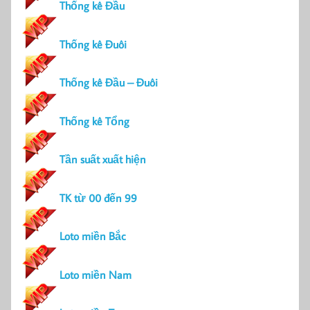
Thống kê Đầu
Thống kê Đuôi
Thống kê Đầu – Đuôi
Thống kê Tổng
Tần suất xuất hiện
TK từ 00 đến 99
Loto miền Bắc
Loto miền Nam