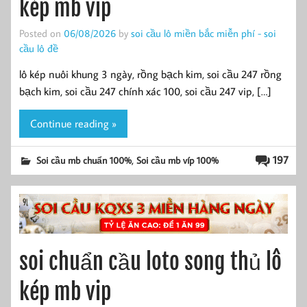
kép mb vip
Posted on
06/08/2026
by
soi cầu lô miền bắc miễn phí - soi
cầu lô đề
lô kép nuôi khung 3 ngày, rồng bạch kim, soi cầu 247 rồng
bạch kim, soi cầu 247 chính xác 100, soi cầu 247 vip, […]
Continue reading »
,
197
Soi cầu mb chuẩn 100%
Soi cầu mb víp 100%
soi chuẩn cầu loto song thủ lô
kép mb vip