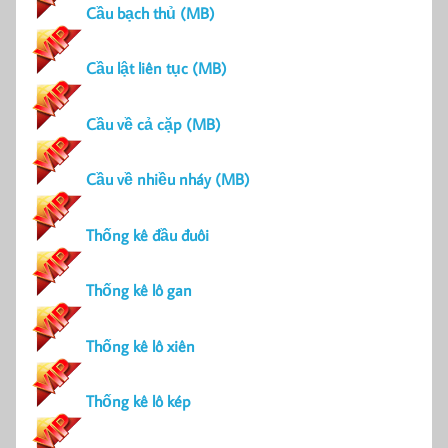
Cầu bạch thủ (MB)
Cầu lật liên tục (MB)
Cầu về cả cặp (MB)
Cầu về nhiều nháy (MB)
Thống kê đầu đuôi
Thống kê lô gan
Thống kê lô xiên
Thống kê lô kép