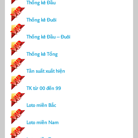
Thống kê Đầu
Thống kê Đuôi
Thống kê Đầu – Đuôi
Thống kê Tổng
Tần suất xuất hiện
TK từ 00 đến 99
Loto miền Bắc
Loto miền Nam