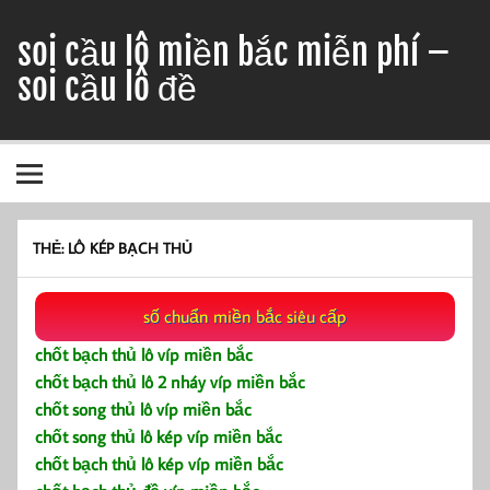
Skip
to
soi cầu lô miền bắc miễn phí –
content
soi cầu lô đề
soi cầu lô miền bắc miễn phí – soi cầu lô đề
THẺ:
LÔ KÉP BẠCH THỦ
số chuẩn miền bắc siêu cấp
chốt bạch thủ lô víp miền bắc
chốt bạch thủ lô 2 nháy víp miền bắc
chốt song thủ lô víp miền bắc
chốt song thủ lô kép víp miền bắc
chốt bạch thủ lô kép víp miền bắc